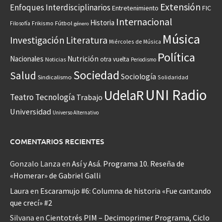
Extensión
Enfoques Interdisciplinarios
Entretenimiento
FIC
Internacional
Historia
Frikismo
Fútbol
Filosofía
género
Música
Investigación
Literatura
Miércoles de Música
Política
Nacionales
Nutrición
otra vuelta
Noticias
Periodismo
Sociedad
Salud
Sociología
Sindicalismo
Solidaridad
UNI Radio
UdelaR
Teatro
Tecnología
Trabajo
Universidad
Universo Alternativo
COMENTARIOS RECIENTES
Gonzalo Lanza
en
Así y Asá. Programa 10. Reseña de
«Homerar» de Gabriel Galli
Laura
en
Escaramujo #6: Columna de historia «Fue cantando
que crecí» #2
Silvana
en
Cientotrés PIM – Decimoprimer Programa, Ciclo