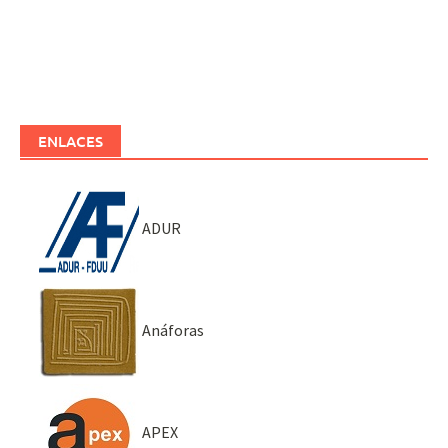
ENLACES
ADUR
Anáforas
APEX