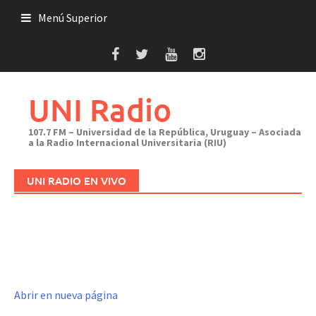
Saltar
Menú Superior
al
contenido
UNI Radio
107.7 FM – Universidad de la República, Uruguay – Asociada
a la Radio Internacional Universitaria (RIU)
UNI RADIO EN VIVO
Abrir en nueva página