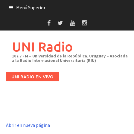
Saltar
Menú Superior
al
contenido
UNI Radio
107.7 FM – Universidad de la República, Uruguay – Asociada
a la Radio Internacional Universitaria (RIU)
UNI RADIO EN VIVO
Abrir en nueva página