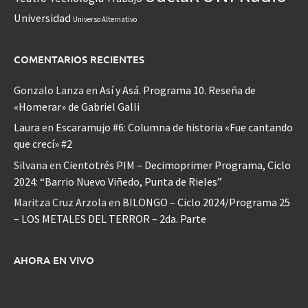
Universidad
Universo Alternativo
COMENTARIOS RECIENTES
Gonzalo Lanza
en
Así y Asá. Programa 10. Reseña de
«Homerar» de Gabriel Galli
Laura
en
Escaramujo #6: Columna de historia «Fue cantando
que crecí» #2
Silvana
en
Cientotrés PIM – Decimoprimer Programa, Ciclo
2024: “Barrio Nuevo Viñedo, Punta de Rieles”
Maritza Cruz Arzola
en
BILONGO – Ciclo 2024/Programa 25
– LOS METALES DEL TERROR – 2da. Parte
AHORA EN VIVO