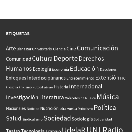
ETIQUETAS
Comunicación
Arte
Cine
Ciencia
Bienestar Universitario
Deporte
Cultura
Derechos
Comunidad
Educación
Humanos
Ecología
Economía
Elecciones
Extensión
Enfoques Interdisciplinarios
Entretenimiento
FIC
Internacional
Historia
Frikismo
Fútbol
Filosofía
género
Música
Investigación
Literatura
Miércoles de Música
Política
Nacionales
Nutrición
otra vuelta
Noticias
Periodismo
Sociedad
Salud
Sociología
Sindicalismo
Solidaridad
UNI Radio
UdelaR
Teatro
Tecnología
Trabajo