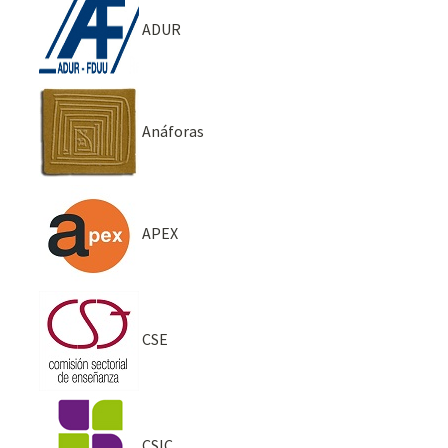
ADUR
Anáforas
APEX
CSE
CSIC