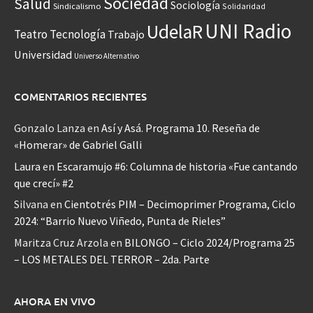
Sociedad
Salud
Sociología
Sindicalismo
Solidaridad
UNI Radio
UdelaR
Teatro
Tecnología
Trabajo
Universidad
Universo Alternativo
COMENTARIOS RECIENTES
Gonzalo Lanza
en
Así y Asá. Programa 10. Reseña de
«Homerar» de Gabriel Galli
Laura
en
Escaramujo #6: Columna de historia «Fue cantando
que crecí» #2
Silvana
en
Cientotrés PIM – Decimoprimer Programa, Ciclo
2024: “Barrio Nuevo Viñedo, Punta de Rieles”
Maritza Cruz Arzola
en
BILONGO – Ciclo 2024/Programa 25
– LOS METALES DEL TERROR – 2da. Parte
AHORA EN VIVO