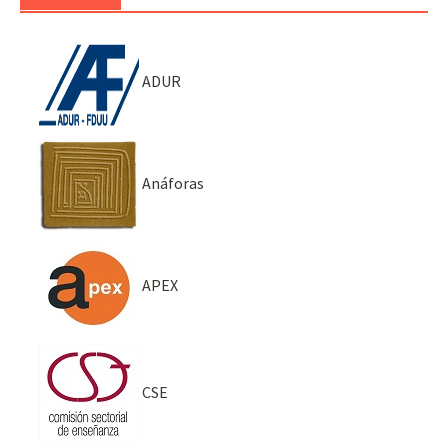
ADUR
Anáforas
APEX
CSE