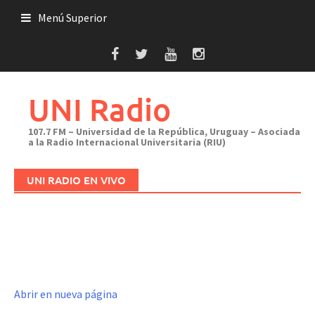
Saltar
Menú Superior
al
contenido
UNI Radio
107.7 FM – Universidad de la República, Uruguay – Asociada
a la Radio Internacional Universitaria (RIU)
UNI RADIO EN VIVO
Abrir en nueva página