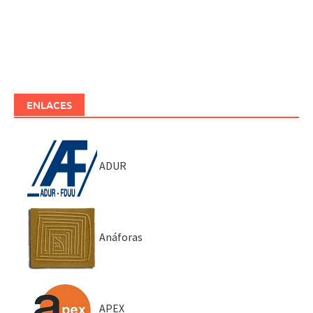
ENLACES
ADUR
Anáforas
APEX