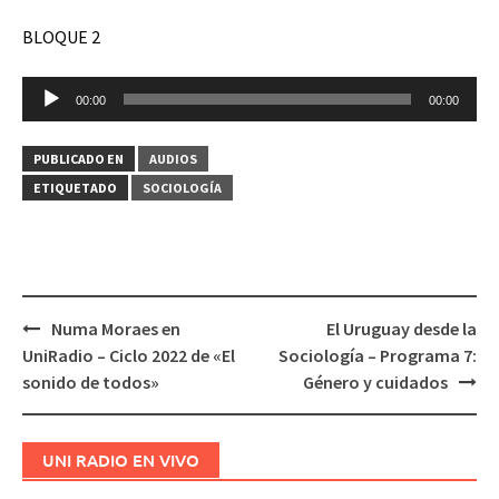
BLOQUE 2
Reproductor
00:00
00:00
de
audio
PUBLICADO EN
AUDIOS
ETIQUETADO
SOCIOLOGÍA
Numa Moraes en
El Uruguay desde la
Navegación
UniRadio – Ciclo 2022 de «El
Sociología – Programa 7:
de
sonido de todos»
Género y cuidados
entradas
UNI RADIO EN VIVO