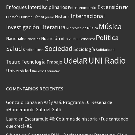
Extensión
Enfoques Interdisciplinarios
Entretenimiento
FIC
Internacional
Historia
Frikismo
Fútbol
Filosofía
género
Música
Investigación
Literatura
Miércoles de Música
Política
Nacionales
Nutrición
otra vuelta
Noticias
Periodismo
Sociedad
Salud
Sociología
Sindicalismo
Solidaridad
UNI Radio
UdelaR
Teatro
Tecnología
Trabajo
Universidad
Universo Alternativo
COMENTARIOS RECIENTES
Gonzalo Lanza
en
Así y Asá. Programa 10. Reseña de
«Homerar» de Gabriel Galli
Laura
en
Escaramujo #6: Columna de historia «Fue cantando
que crecí» #2
Silvana
en
Cientotrés PIM – Decimoprimer Programa, Ciclo