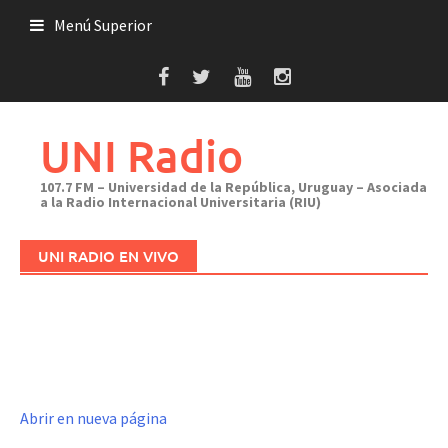
Saltar
Menú Superior
al
contenido
UNI Radio
107.7 FM – Universidad de la República, Uruguay – Asociada
a la Radio Internacional Universitaria (RIU)
UNI RADIO EN VIVO
Abrir en nueva página