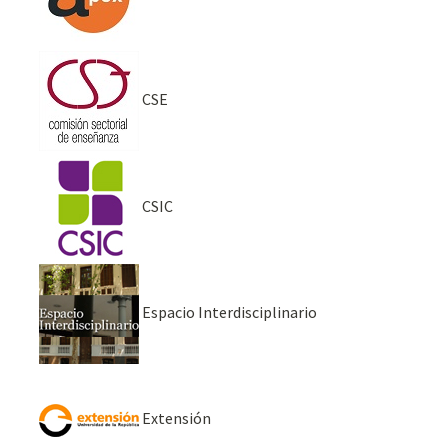
CSE
CSIC
Espacio Interdisciplinario
Extensión