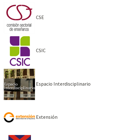
CSE
CSIC
Espacio Interdisciplinario
Extensión