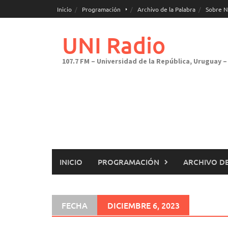
Saltar
Inicio
Programación
Archivo de la Palabra
Sobre N
al
contenido
UNI Radio
107.7 FM – Universidad de la República, Uruguay – 
INICIO
PROGRAMACIÓN
ARCHIVO DE
FECHA
DICIEMBRE 6, 2023