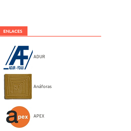
ENLACES
ADUR
Anáforas
APEX