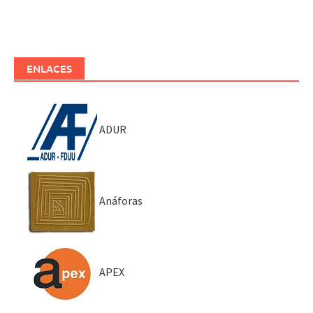
ENLACES
ADUR
Anáforas
APEX