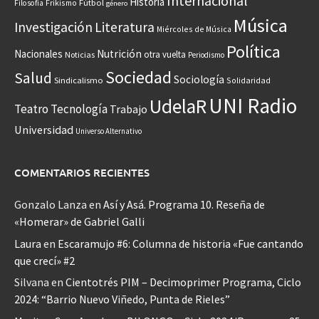
Internacional
Historia
Frikismo
Fútbol
Filosofía
género
Música
Investigación
Literatura
Miércoles de Música
Política
Nacionales
Nutrición
otra vuelta
Noticias
Periodismo
Sociedad
Salud
Sociología
Sindicalismo
Solidaridad
UNI Radio
UdelaR
Teatro
Tecnología
Trabajo
Universidad
Universo Alternativo
COMENTARIOS RECIENTES
Gonzalo Lanza
en
Así y Asá. Programa 10. Reseña de
«Homerar» de Gabriel Galli
Laura
en
Escaramujo #6: Columna de historia «Fue cantando
que crecí» #2
Silvana
en
Cientotrés PIM – Decimoprimer Programa, Ciclo
2024: “Barrio Nuevo Viñedo, Punta de Rieles”