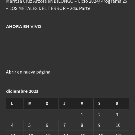
Maritza Cruz Arzola
en
BILONGO – Ciclo 2024/Programa 25
– LOS METALES DEL TERROR – 2da. Parte
AHORA EN VIVO
Abrir en nueva página
diciembre 2023
L
M
X
J
V
S
D
1
2
3
4
5
6
7
8
9
10