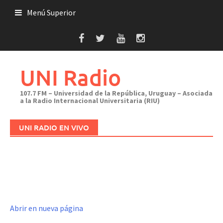
Saltar
Menú Superior
al
contenido
UNI Radio
107.7 FM – Universidad de la República, Uruguay – Asociada
a la Radio Internacional Universitaria (RIU)
UNI RADIO EN VIVO
Abrir en nueva página