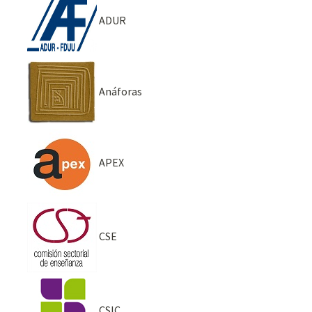
ADUR
Anáforas
APEX
CSE
CSIC