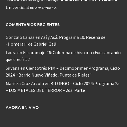
Universidad
Universo Alternativo
COMENTARIOS RECIENTES
Gonzalo Lanza
en
Así y Asá. Programa 10. Reseña de
«Homerar» de Gabriel Galli
Laura
en
Escaramujo #6: Columna de historia «Fue cantando
que crecí» #2
Silvana
en
Cientotrés PIM – Decimoprimer Programa, Ciclo
2024: “Barrio Nuevo Viñedo, Punta de Rieles”
Maritza Cruz Arzola
en
BILONGO – Ciclo 2024/Programa 25
– LOS METALES DEL TERROR – 2da. Parte
AHORA EN VIVO