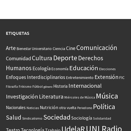
ETIQUETAS
Comunicación
Arte
Cine
Ciencia
Bienestar Universitario
Deporte
Cultura
Derechos
Comunidad
Educación
Humanos
Ecología
Economía
Elecciones
Extensión
Enfoques Interdisciplinarios
Entretenimiento
FIC
Internacional
Historia
Frikismo
Fútbol
Filosofía
género
Música
Investigación
Literatura
Miércoles de Música
Política
Nacionales
Nutrición
otra vuelta
Noticias
Periodismo
Sociedad
Salud
Sociología
Sindicalismo
Solidaridad
UNI Radio
UdelaR
Teatro
Tecnología
Trabajo