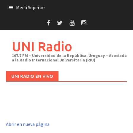
Saltar
Menú Superior
al
contenido
UNI Radio
107.7 FM – Universidad de la República, Uruguay – Asociada
a la Radio Internacional Universitaria (RIU)
UNI RADIO EN VIVO
Abrir en nueva página