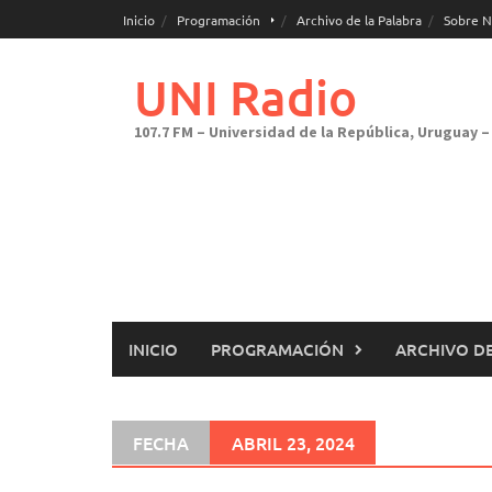
Saltar
Inicio
Programación
Archivo de la Palabra
Sobre N
al
contenido
UNI Radio
107.7 FM – Universidad de la República, Uruguay – 
INICIO
PROGRAMACIÓN
ARCHIVO DE
FECHA
ABRIL 23, 2024