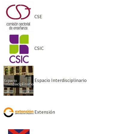
CSE
CSIC
Espacio Interdisciplinario
Extensión