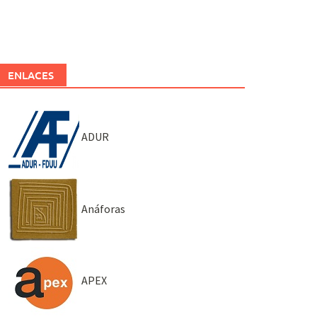
ENLACES
ADUR
Anáforas
APEX