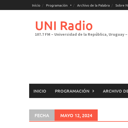
Saltar
Inicio
Programación
Archivo de la Palabra
Sobre N
al
contenido
UNI Radio
107.7 FM – Universidad de la República, Uruguay – 
INICIO
PROGRAMACIÓN
ARCHIVO DE
FECHA
MAYO 12, 2024