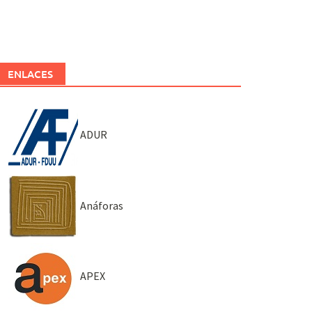
ENLACES
ADUR
Anáforas
APEX