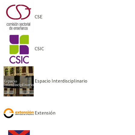
CSE
CSIC
Espacio Interdisciplinario
Extensión