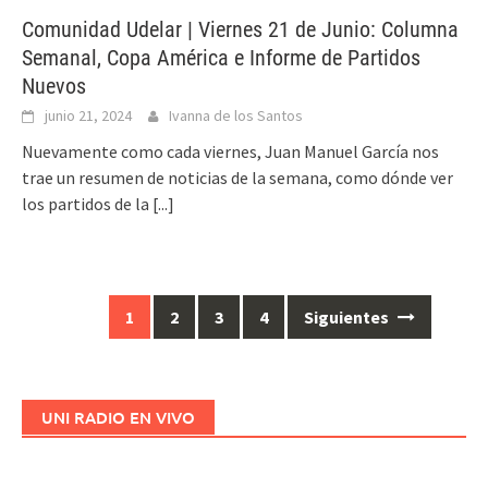
Comunidad Udelar | Viernes 21 de Junio: Columna
Semanal, Copa América e Informe de Partidos
Nuevos
junio 21, 2024
Ivanna de los Santos
Nuevamente como cada viernes, Juan Manuel García nos
trae un resumen de noticias de la semana, como dónde ver
los partidos de la
[...]
1
2
3
4
Siguientes
Ir
a
las
entradas
UNI RADIO EN VIVO