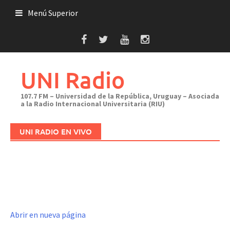
Saltar
Menú Superior
al
contenido
UNI Radio
107.7 FM – Universidad de la República, Uruguay – Asociada
a la Radio Internacional Universitaria (RIU)
UNI RADIO EN VIVO
Abrir en nueva página