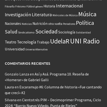
Internacional
Historia
Frikismo
Fútbol
Filosofía
género
Música
Investigación
Literatura
Miércoles de Música
Política
Nacionales
Nutrición
otra vuelta
Noticias
Periodismo
Sociedad
Salud
Sociología
Sindicalismo
Solidaridad
UNI Radio
UdelaR
Teatro
Tecnología
Trabajo
Universidad
Universo Alternativo
COMENTARIOS RECIENTES
Gonzalo Lanza
en
Así y Asá. Programa 10. Reseña de
«Homerar» de Gabriel Galli
Laura
en
Escaramujo #6: Columna de historia «Fue cantando
que crecí» #2
Silvana
en
Cientotrés PIM – Decimoprimer Programa, Ciclo
2024: “Barrio Nuevo Viñedo, Punta de Rieles”