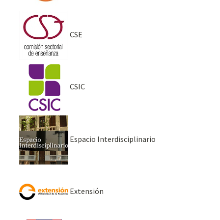
CSE
CSIC
Espacio Interdisciplinario
Extensión