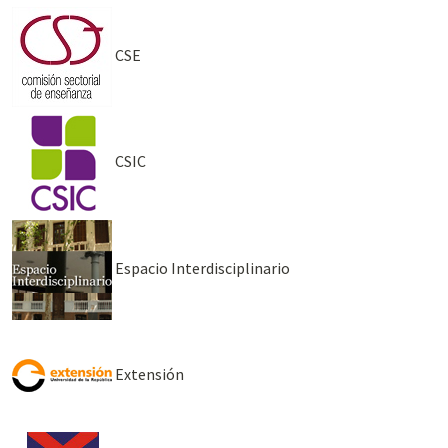
CSE
CSIC
Espacio Interdisciplinario
Extensión