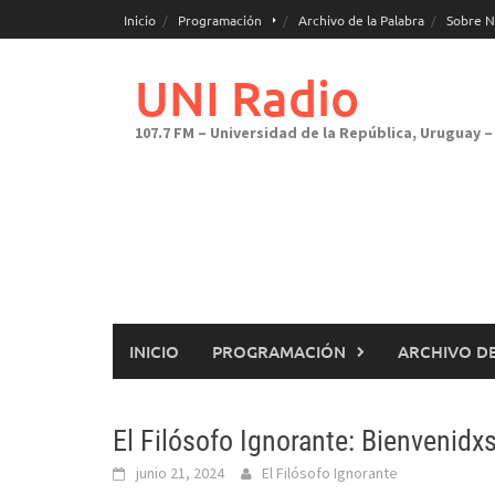
Saltar
Inicio
Programación
Archivo de la Palabra
Sobre N
al
contenido
UNI Radio
107.7 FM – Universidad de la República, Uruguay – 
INICIO
PROGRAMACIÓN
ARCHIVO DE
El Filósofo Ignorante: Bienvenidxs
junio 21, 2024
El Filósofo Ignorante