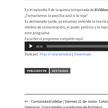
En el episodio 9 de la quinta temporada de
El Filós
¿Tomaríamos la pastilla azul o la roja?
Es demasiado tarde, ya estamos viviendo la teoría d
medios de comunicación, el poder político y la repre
este programa.
Escuchar el programa completo aquí:
Reproductor
00:00
de
Podcast:
Play in new window
|
Download
audio
PUBLICADO EN
DESTACADA
Comunidad Udelar | Viernes 21 de Junio: Col
Navegación
Semanal, Copa América e Informe de Partidos