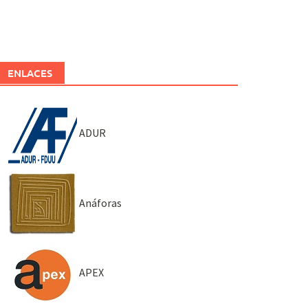
ENLACES
ADUR
Anáforas
APEX