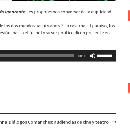
ofo Ignorante
, les proponemos conversar de la duplicidad.
e los dos mundos: ¿aquí y ahora? La caverna, el paraíso, los
sión; hasta el fútbol y su ser político dicen presente en
Utiliza
00:00
las
teclas
de
flecha
arriba/abajo
para
aumentar
o
disminuir
umna
Diálogos Comanches: audiencias de cine y teatro
el
volumen.