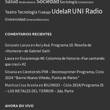
Sociedad
Salud
Sociología
Sindicalismo
Solidaridad
UNI Radio
UdelaR
Teatro
Tecnología
Trabajo
Universidad
Universo Alternativo
COMENTARIOS RECIENTES
Gonzalo Lanza
en
Así y Asá. Programa 10. Reseña de
«Homerar» de Gabriel Galli
Laura
en
Escaramujo #6: Columna de historia «Fue cantando
que crecí» #2
Silvana
en
Cientotrés PIM – Decimoprimer Programa, Ciclo
2024: “Barrio Nuevo Viñedo, Punta de Rieles”
Maritza Cruz Arzola
en
BILONGO – Ciclo 2024/Programa 25
– LOS METALES DEL TERROR – 2da. Parte
AHORA EN VIVO