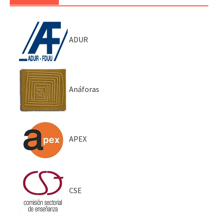
ADUR
Anáforas
APEX
CSE