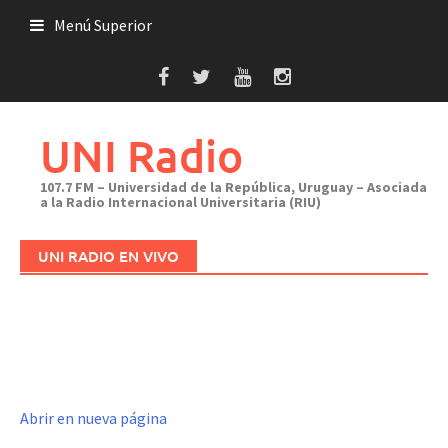
Saltar
Menú Superior
al
contenido
UNI Radio
107.7 FM – Universidad de la República, Uruguay – Asociada
a la Radio Internacional Universitaria (RIU)
UNI RADIO EN VIVO
Abrir en nueva página