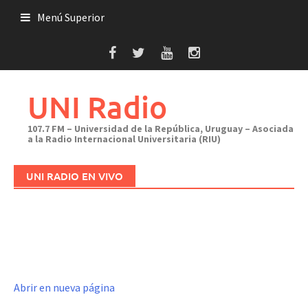
Saltar
Menú Superior
al
contenido
UNI Radio
107.7 FM – Universidad de la República, Uruguay – Asociada
a la Radio Internacional Universitaria (RIU)
UNI RADIO EN VIVO
Abrir en nueva página