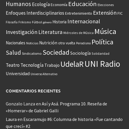
Educación
Humanos
Ecología
Economía
Elecciones
Extensión
Enfoques Interdisciplinarios
Entretenimiento
FIC
Internacional
Historia
Frikismo
Fútbol
Filosofía
género
Música
Investigación
Literatura
Miércoles de Música
Política
Nacionales
Nutrición
otra vuelta
Noticias
Periodismo
Sociedad
Salud
Sociología
Sindicalismo
Solidaridad
UNI Radio
UdelaR
Teatro
Tecnología
Trabajo
Universidad
Universo Alternativo
COMENTARIOS RECIENTES
Gonzalo Lanza
en
Así y Asá. Programa 10. Reseña de
«Homerar» de Gabriel Galli
Laura
en
Escaramujo #6: Columna de historia «Fue cantando
que crecí» #2