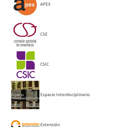
APEX
CSE
CSIC
Espacio Interdisciplinario
Extensión