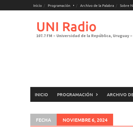
Saltar
Inicio
Programación
Archivo de la Palabra
Sobre N
al
contenido
UNI Radio
107.7 FM – Universidad de la República, Uruguay – 
INICIO
PROGRAMACIÓN
ARCHIVO DE
FECHA
NOVIEMBRE 6, 2024