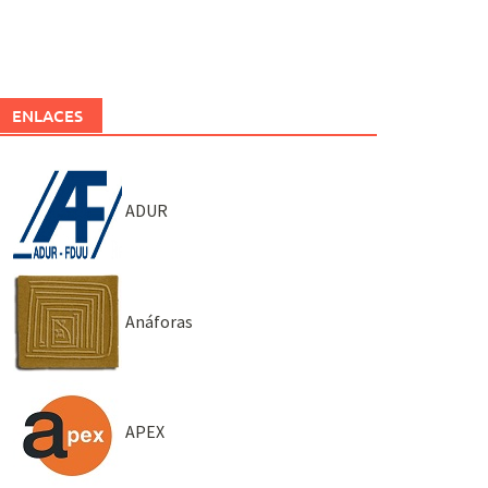
ENLACES
ADUR
Anáforas
APEX