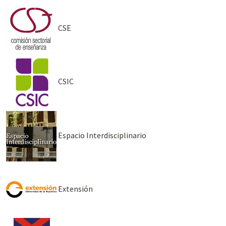
CSE
CSIC
Espacio Interdisciplinario
Extensión