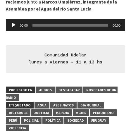
reclamos
junto a
Marcos Umpiérrez, integrante de la
Asamblea por el Agua del río Santa Lucía
.
Reproductor
00:00
00:00
de
audio
Comunidad Udelar
lunes a viernes - 11 a 13 hs
PUBLICADO EN
AUDIOS
DESTACADA2
NOVEDADES DE UNI
RADIO
ETIQUETADO
AGUA
ASESINATOS
DIA MUNDIAL
DICTADURA
JUSTICIA
MARCHA
MUJER
PERIODISMO
PERÚ
POLICIAL
POLÍTICA
SOCIEDAD
URUGUAY
VIOLENCIA