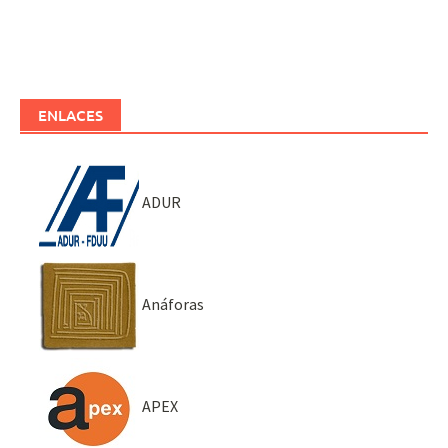
ENLACES
ADUR
Anáforas
APEX