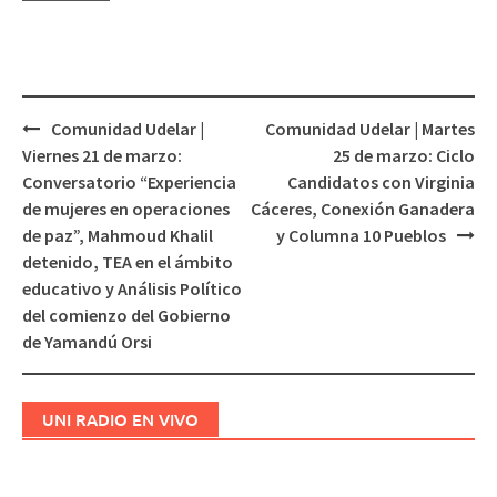
Comunidad Udelar |
Comunidad Udelar | Martes
Navegación
Viernes 21 de marzo:
25 de marzo: Ciclo
de
Conversatorio “Experiencia
Candidatos con Virginia
entradas
de mujeres en operaciones
Cáceres, Conexión Ganadera
de paz”, Mahmoud Khalil
y Columna 10 Pueblos
detenido, TEA en el ámbito
educativo y Análisis Político
del comienzo del Gobierno
de Yamandú Orsi
UNI RADIO EN VIVO