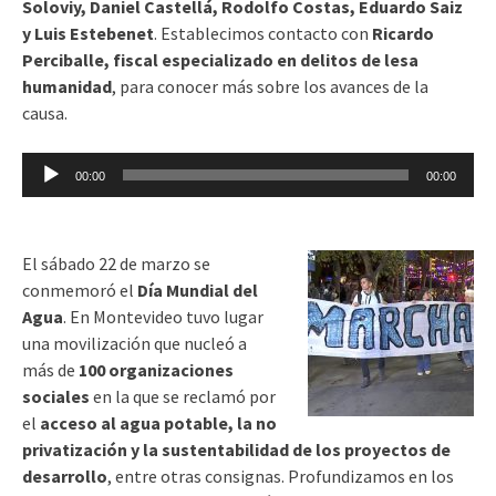
Soloviy, Daniel Castellá, Rodolfo Costas, Eduardo Saiz
y Luis Estebenet
. Establecimos contacto con
Ricardo
Perciballe, fiscal especializado en delitos de lesa
humanidad
, para conocer más sobre los avances de la
causa.
Reproductor
00:00
00:00
de
audio
El sábado 22 de marzo se
conmemoró el
Día Mundial del
Agua
. En Montevideo tuvo lugar
una movilización que nucleó a
más de
100 organizaciones
sociales
en la que se reclamó por
el
acceso al agua potable, la no
privatización y la sustentabilidad de los proyectos de
desarrollo
, entre otras consignas. Profundizamos en los