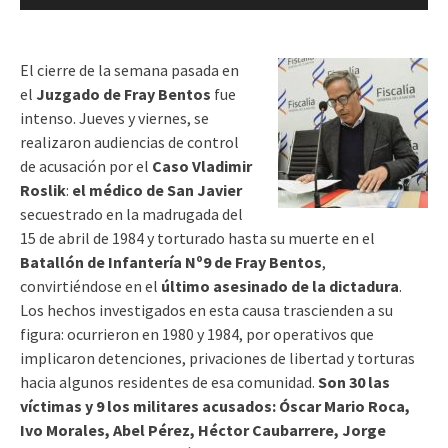
de
audio
El cierre de la semana pasada en
el
Juzgado de Fray Bentos
fue
intenso. Jueves y viernes, se
realizaron audiencias de control
de acusación por el
Caso Vladimir
Roslik
:
el médico de San Javier
secuestrado en la madrugada del
15 de abril de 1984 y torturado hasta su muerte en el
Batallón de Infantería Nº9 de Fray Bentos
,
convirtiéndose en el
último asesinado de la dictadura
.
Los hechos investigados en esta causa trascienden a su
figura: ocurrieron en 1980 y 1984, por operativos que
implicaron detenciones, privaciones de libertad y torturas
hacia algunos residentes de esa comunidad.
Son 30 las
víctimas y 9 los militares acusados: Óscar Mario Roca,
Ivo Morales, Abel Pérez, Héctor Caubarrere, Jorge