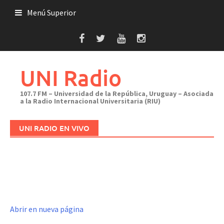
Saltar
Menú Superior
al
contenido
UNI Radio
107.7 FM – Universidad de la República, Uruguay – Asociada
a la Radio Internacional Universitaria (RIU)
UNI RADIO EN VIVO
Abrir en nueva página