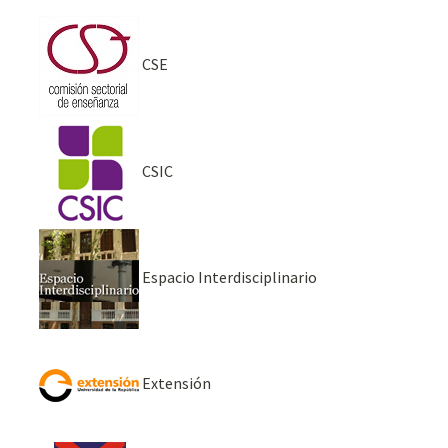
CSE
CSIC
Espacio Interdisciplinario
Extensión