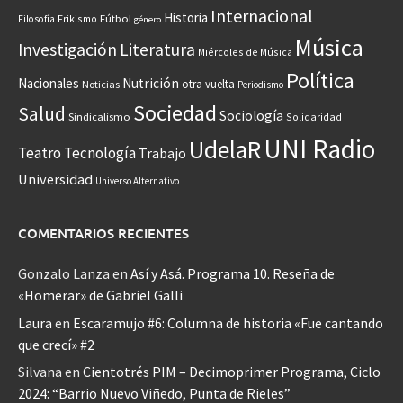
Internacional
Historia
Frikismo
Fútbol
Filosofía
género
Música
Investigación
Literatura
Miércoles de Música
Política
Nacionales
Nutrición
otra vuelta
Noticias
Periodismo
Sociedad
Salud
Sociología
Sindicalismo
Solidaridad
UNI Radio
UdelaR
Teatro
Tecnología
Trabajo
Universidad
Universo Alternativo
COMENTARIOS RECIENTES
Gonzalo Lanza
en
Así y Asá. Programa 10. Reseña de
«Homerar» de Gabriel Galli
Laura
en
Escaramujo #6: Columna de historia «Fue cantando
que crecí» #2
Silvana
en
Cientotrés PIM – Decimoprimer Programa, Ciclo
2024: “Barrio Nuevo Viñedo, Punta de Rieles”