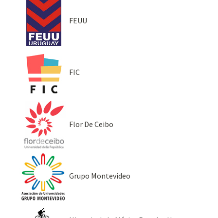
FEUU
FIC
Flor De Ceibo
Grupo Montevideo