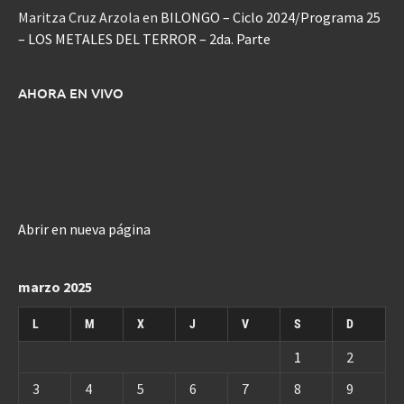
Maritza Cruz Arzola
en
BILONGO – Ciclo 2024/Programa 25
– LOS METALES DEL TERROR – 2da. Parte
AHORA EN VIVO
Abrir en nueva página
marzo 2025
L
M
X
J
V
S
D
1
2
3
4
5
6
7
8
9