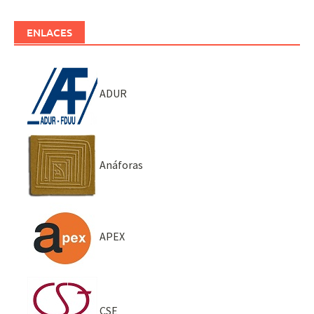
ENLACES
ADUR
Anáforas
APEX
CSE