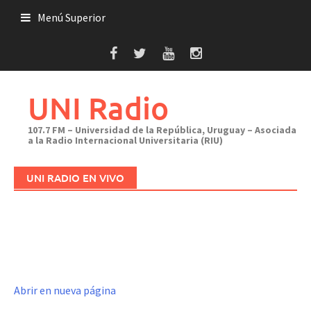
Saltar
Menú Superior
al
contenido
UNI Radio
107.7 FM – Universidad de la República, Uruguay – Asociada
a la Radio Internacional Universitaria (RIU)
UNI RADIO EN VIVO
Abrir en nueva página