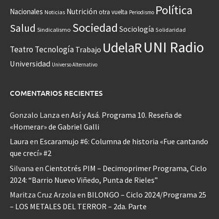
Política
Nacionales
Nutrición
otra vuelta
Noticias
Periodismo
Sociedad
Salud
Sociología
Sindicalismo
Solidaridad
UNI Radio
UdelaR
Teatro
Tecnología
Trabajo
Universidad
Universo Alternativo
COMENTARIOS RECIENTES
Gonzalo Lanza
en
Así y Asá. Programa 10. Reseña de
«Homerar» de Gabriel Galli
Laura
en
Escaramujo #6: Columna de historia «Fue cantando
que crecí» #2
Silvana
en
Cientotrés PIM – Decimoprimer Programa, Ciclo
2024: “Barrio Nuevo Viñedo, Punta de Rieles”
Maritza Cruz Arzola
en
BILONGO – Ciclo 2024/Programa 25
– LOS METALES DEL TERROR – 2da. Parte