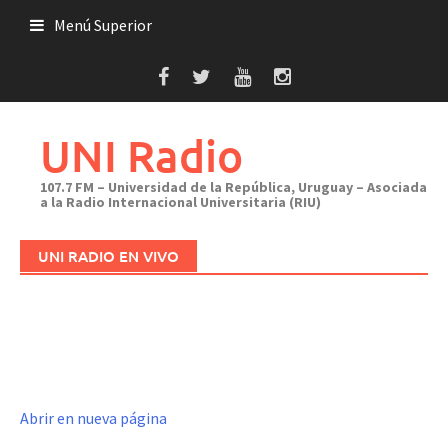
Saltar
Menú Superior
al
contenido
UNI Radio
107.7 FM – Universidad de la República, Uruguay – Asociada
a la Radio Internacional Universitaria (RIU)
UNI RADIO EN VIVO
Abrir en nueva página