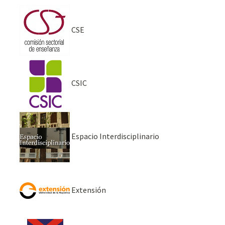
CSE
CSIC
Espacio Interdisciplinario
Extensión