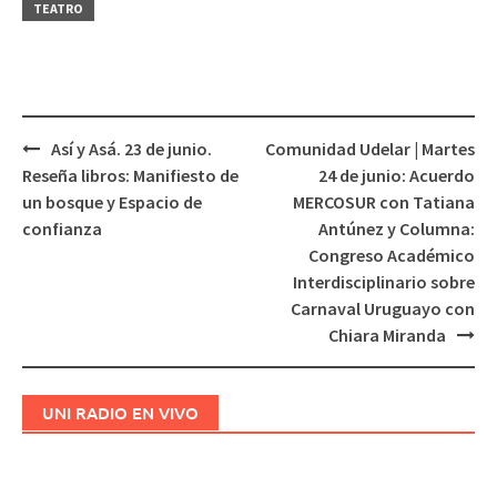
TEATRO
Así y Asá. 23 de junio.
Comunidad Udelar | Martes
Navegación
Reseña libros: Manifiesto de
24 de junio: Acuerdo
de
un bosque y Espacio de
MERCOSUR con Tatiana
entradas
confianza
Antúnez y Columna:
Congreso Académico
Interdisciplinario sobre
Carnaval Uruguayo con
Chiara Miranda
UNI RADIO EN VIVO