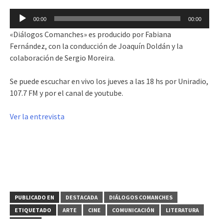
Reproductor
00:00
00:00
de
«Diálogos Comanches» es producido por Fabiana
audio
Fernández, con la conducción de Joaquín Doldán y la
colaboración de Sergio Moreira.
Se puede escuchar en vivo los jueves a las 18 hs por Uniradio,
107.7 FM y por el canal de youtube.
Ver la entrevista
PUBLICADO EN
DESTACADA
DIÁLOGOS COMANCHES
ETIQUETADO
ARTE
CINE
COMUNICACIÓN
LITERATURA