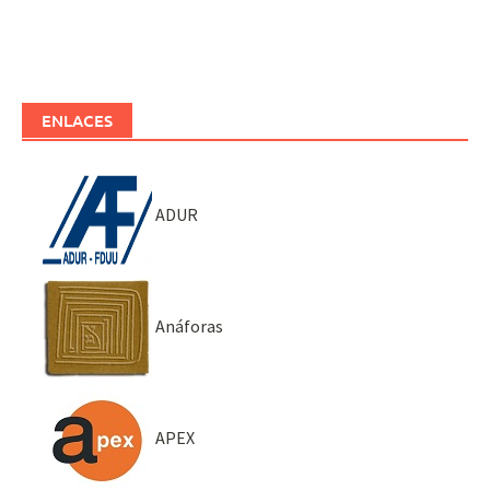
ENLACES
ADUR
Anáforas
APEX