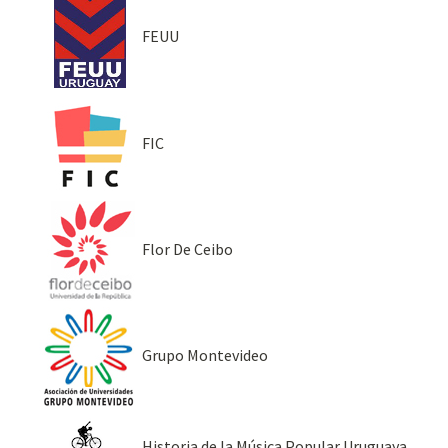
FEUU
FIC
Flor De Ceibo
Grupo Montevideo
Historia de la Música Popular Uruguaya