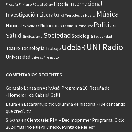
Internacional
Historia
Frikismo
Fútbol
Filosofía
género
Música
Investigación
Literatura
Miércoles de Música
Política
Nacionales
Nutrición
otra vuelta
Noticias
Periodismo
Sociedad
Salud
Sociología
Sindicalismo
Solidaridad
UNI Radio
UdelaR
Teatro
Tecnología
Trabajo
Universidad
Universo Alternativo
COMENTARIOS RECIENTES
Gonzalo Lanza
en
Así y Asá. Programa 10. Reseña de
«Homerar» de Gabriel Galli
Laura
en
Escaramujo #6: Columna de historia «Fue cantando
que crecí» #2
Silvana
en
Cientotrés PIM – Decimoprimer Programa, Ciclo
2024: “Barrio Nuevo Viñedo, Punta de Rieles”