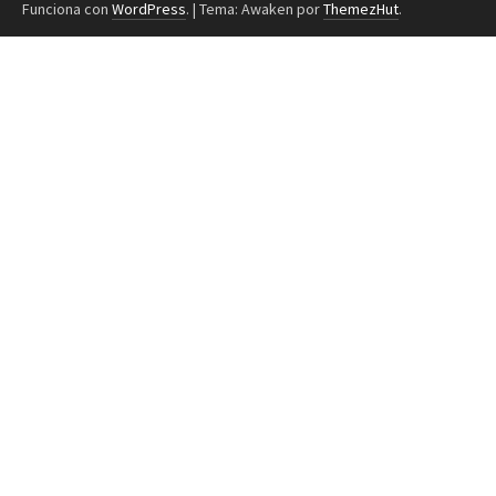
Funciona con
WordPress
.
|
Tema: Awaken por
ThemezHut
.