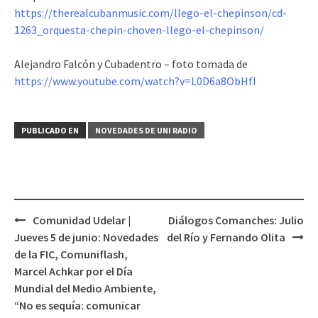
https://therealcubanmusic.com/llego-el-chepinson/cd-
1263_orquesta-chepin-choven-llego-el-chepinson/
Alejandro Falcón y Cubadentro – foto tomada de
https://www.youtube.com/watch?v=L0D6a8ObHfI
PUBLICADO EN
NOVEDADES DE UNI RADIO
Comunidad Udelar |
Diálogos Comanches: Julio
Navegación
Jueves 5 de junio: Novedades
del Río y Fernando Olita
de
de la FIC, Comuniflash,
entradas
Marcel Achkar por el Día
Mundial del Medio Ambiente,
“No es sequía: comunicar