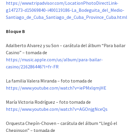
https://www.tripadvisor.com/LocationPhotoDirectLink-
g147273-d15069840-i400119186-La_Bodeguita_del_Medio-
Santiago_de_Cuba_Santiago_de_Cuba_Province_Cuba.html
Bloque B
Adalberto Alvarez y su Son – carátula del álbum “Para bailar
Casino” – tomada de
https://music.apple.com/us/album/para-bailar-
casino/216286446?l=fr-FR
La familia Valera Miranda – foto tomada de
https://www.youtube.com/watch?v=iePMxlqmjHE
María Victoria Rodríguez – foto tomada de
https://www.youtube.com/watch?v=AGOnjgNceQs
Orquesta Chepín-Choven – carátula del álbum “Llegó el
Chepinson” – tomada de