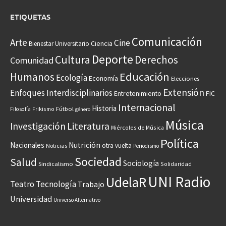
ETIQUETAS
Comunicación
Arte
Cine
Ciencia
Bienestar Universitario
Deporte
Cultura
Derechos
Comunidad
Educación
Humanos
Ecología
Economía
Elecciones
Extensión
Enfoques Interdisciplinarios
Entretenimiento
FIC
Internacional
Historia
Frikismo
Fútbol
Filosofía
género
Música
Investigación
Literatura
Miércoles de Música
Política
Nacionales
Nutrición
otra vuelta
Noticias
Periodismo
Sociedad
Salud
Sociología
Sindicalismo
Solidaridad
UNI Radio
UdelaR
Teatro
Tecnología
Trabajo
Universidad
Universo Alternativo