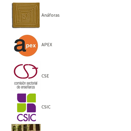
Anáforas
APEX
CSE
CSIC