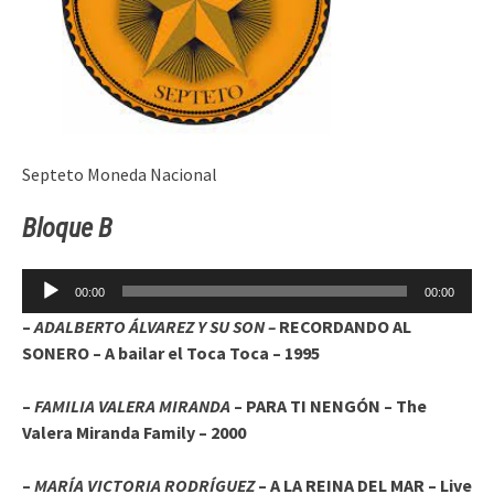
Septeto Moneda Nacional
Bloque B
Reproductor
00:00
00:00
de
–
ADALBERTO ÁLVAREZ Y SU SON –
RECORDANDO AL
audio
SONERO – A bailar el Toca Toca – 1995
–
FAMILIA VALERA MIRANDA
– PARA TI NENGÓN – The
Valera Miranda Family – 2000
–
MARÍA VICTORIA RODRÍGUEZ
– A LA REINA DEL MAR – Live