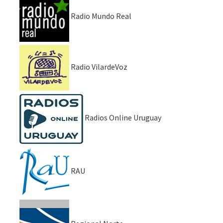
Radio Mundo Real
Radio VilardeVoz
Radios Online Uruguay
RAU