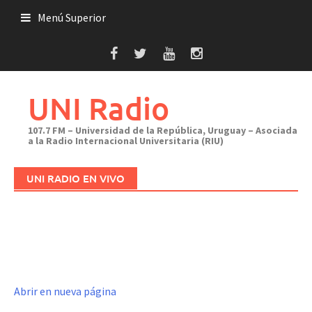
Saltar
Menú Superior
al
contenido
UNI Radio
107.7 FM – Universidad de la República, Uruguay – Asociada
a la Radio Internacional Universitaria (RIU)
UNI RADIO EN VIVO
Abrir en nueva página