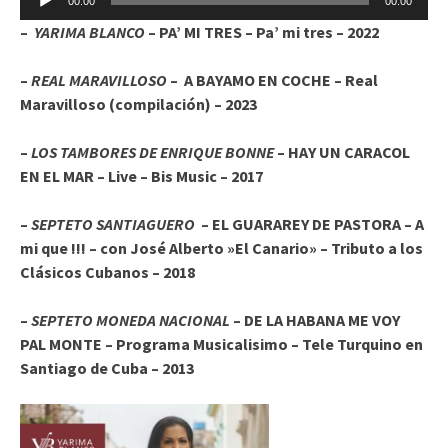
00:00
00:00
de
–
YARIMA BLANCO
– PA’ MI TRES – Pa’ mi tres – 2022
audio
–
REAL MARAVILLOSO
– A BAYAMO EN COCHE – Real
Maravilloso (compilación) – 2023
–
LOS TAMBORES DE ENRIQUE BONNE
– HAY UN CARACOL
EN EL MAR – Live – Bis Music – 2017
–
SEPTETO SANTIAGUERO
– EL GUARAREY DE PASTORA – A
mi que !!! – con José Alberto »El Canario» – Tributo a los
Clásicos Cubanos – 2018
–
SEPTETO MONEDA NACIONAL
– DE LA HABANA ME VOY
PAL MONTE – Programa Musicalisimo – Tele Turquino en
Santiago de Cuba – 2013