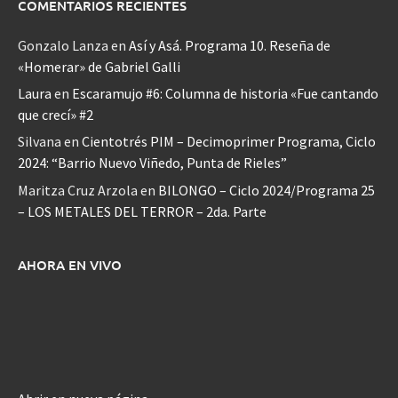
COMENTARIOS RECIENTES
Gonzalo Lanza
en
Así y Asá. Programa 10. Reseña de
«Homerar» de Gabriel Galli
Laura
en
Escaramujo #6: Columna de historia «Fue cantando
que crecí» #2
Silvana
en
Cientotrés PIM – Decimoprimer Programa, Ciclo
2024: “Barrio Nuevo Viñedo, Punta de Rieles”
Maritza Cruz Arzola
en
BILONGO – Ciclo 2024/Programa 25
– LOS METALES DEL TERROR – 2da. Parte
AHORA EN VIVO