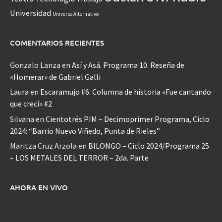
Universidad
Universo Alternativo
COMENTARIOS RECIENTES
Gonzalo Lanza
en
Así y Asá. Programa 10. Reseña de
«Homerar» de Gabriel Galli
Laura
en
Escaramujo #6: Columna de historia «Fue cantando
que crecí» #2
Silvana
en
Cientotrés PIM – Decimoprimer Programa, Ciclo
2024: “Barrio Nuevo Viñedo, Punta de Rieles”
Maritza Cruz Arzola
en
BILONGO – Ciclo 2024/Programa 25
– LOS METALES DEL TERROR – 2da. Parte
AHORA EN VIVO