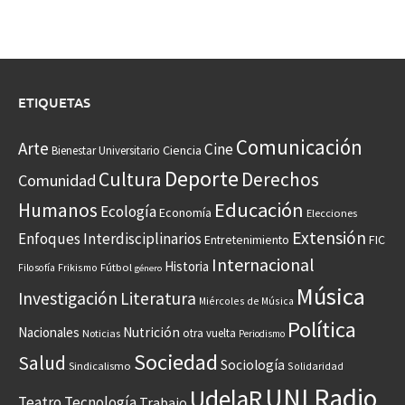
ETIQUETAS
Comunicación
Arte
Cine
Ciencia
Bienestar Universitario
Deporte
Cultura
Derechos
Comunidad
Educación
Humanos
Ecología
Economía
Elecciones
Extensión
Enfoques Interdisciplinarios
Entretenimiento
FIC
Internacional
Historia
Frikismo
Fútbol
Filosofía
género
Música
Investigación
Literatura
Miércoles de Música
Política
Nacionales
Nutrición
otra vuelta
Noticias
Periodismo
Sociedad
Salud
Sociología
Sindicalismo
Solidaridad
UNI Radio
UdelaR
Teatro
Tecnología
Trabajo