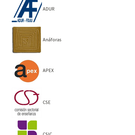
ADUR
Anáforas
APEX
CSE
CSIC