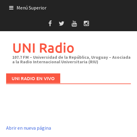
Saltar
Menú Superior
al
contenido
UNI Radio
107.7 FM – Universidad de la República, Uruguay – Asociada
a la Radio Internacional Universitaria (RIU)
UNI RADIO EN VIVO
Abrir en nueva página