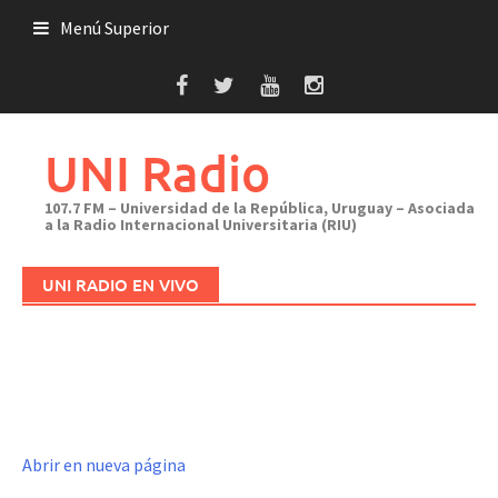
Saltar
Menú Superior
al
contenido
UNI Radio
107.7 FM – Universidad de la República, Uruguay – Asociada
a la Radio Internacional Universitaria (RIU)
UNI RADIO EN VIVO
Abrir en nueva página