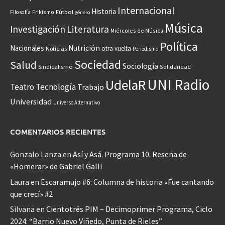
Internacional
Historia
Frikismo
Fútbol
Filosofía
género
Música
Investigación
Literatura
Miércoles de Música
Política
Nacionales
Nutrición
otra vuelta
Noticias
Periodismo
Sociedad
Salud
Sociología
Sindicalismo
Solidaridad
UNI Radio
UdelaR
Teatro
Tecnología
Trabajo
Universidad
Universo Alternativo
COMENTARIOS RECIENTES
Gonzalo Lanza
en
Así y Asá. Programa 10. Reseña de
«Homerar» de Gabriel Galli
Laura
en
Escaramujo #6: Columna de historia «Fue cantando
que crecí» #2
Silvana
en
Cientotrés PIM – Decimoprimer Programa, Ciclo
2024: “Barrio Nuevo Viñedo, Punta de Rieles”