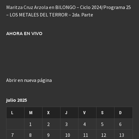
Maritza Cruz Arzola
en
BILONGO – Ciclo 2024/Programa 25
– LOS METALES DEL TERROR – 2da. Parte
AHORA EN VIVO
Abrir en nueva página
julio 2025
L
M
X
J
V
S
D
1
2
3
4
5
6
7
8
9
10
11
12
13