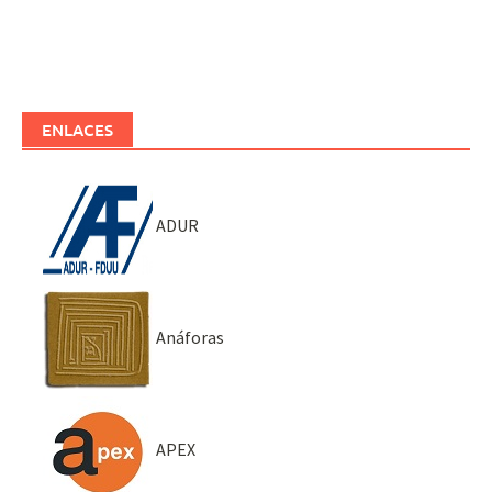
ENLACES
ADUR
Anáforas
APEX