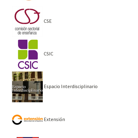
CSE
CSIC
Espacio Interdisciplinario
Extensión