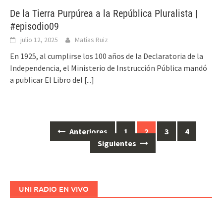
De la Tierra Purpúrea a la República Pluralista |
#episodio09
julio 12, 2025
Matías Ruiz
En 1925, al cumplirse los 100 años de la Declaratoria de la
Independencia, el Ministerio de Instrucción Pública mandó
a publicar El Libro del
[...]
Anteriores
1
2
3
4
Ir
Siguientes
a
las
entradas
UNI RADIO EN VIVO