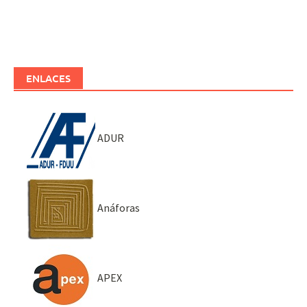
ENLACES
ADUR
Anáforas
APEX