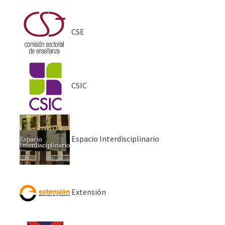
CSE
CSIC
Espacio Interdisciplinario
Extensión