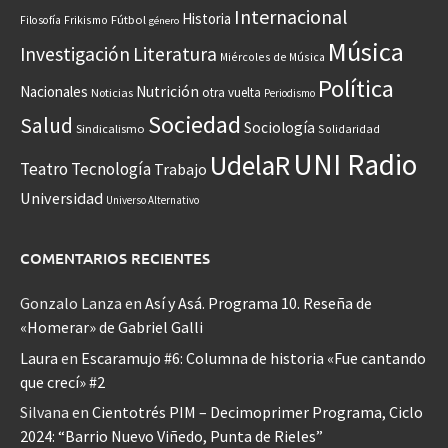
Internacional
Historia
Frikismo
Fútbol
Filosofía
género
Música
Investigación
Literatura
Miércoles de Música
Política
Nacionales
Nutrición
otra vuelta
Noticias
Periodismo
Sociedad
Salud
Sociología
Sindicalismo
Solidaridad
UNI Radio
UdelaR
Teatro
Tecnología
Trabajo
Universidad
Universo Alternativo
COMENTARIOS RECIENTES
Gonzalo Lanza
en
Así y Asá. Programa 10. Reseña de
«Homerar» de Gabriel Galli
Laura
en
Escaramujo #6: Columna de historia «Fue cantando
que crecí» #2
Silvana
en
Cientotrés PIM – Decimoprimer Programa, Ciclo
2024: “Barrio Nuevo Viñedo, Punta de Rieles”