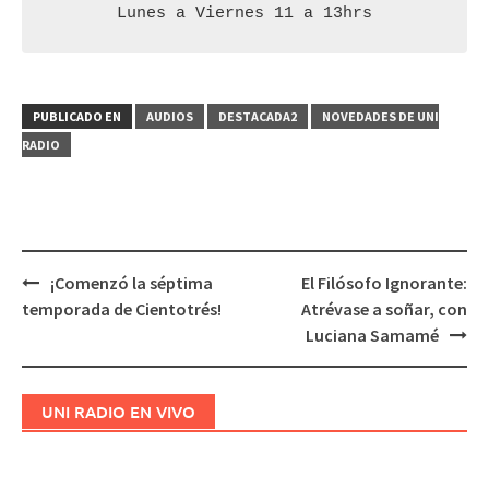
Lunes a Viernes 11 a 13hrs
PUBLICADO EN
AUDIOS
DESTACADA2
NOVEDADES DE UNI
RADIO
¡Comenzó la séptima
El Filósofo Ignorante:
Navegación
temporada de Cientotrés!
Atrévase a soñar, con
de
Luciana Samamé
entradas
UNI RADIO EN VIVO