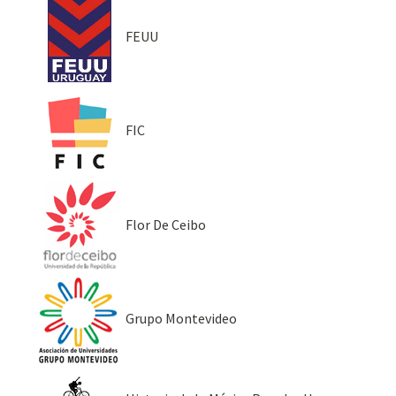
FEUU
FIC
Flor De Ceibo
Grupo Montevideo