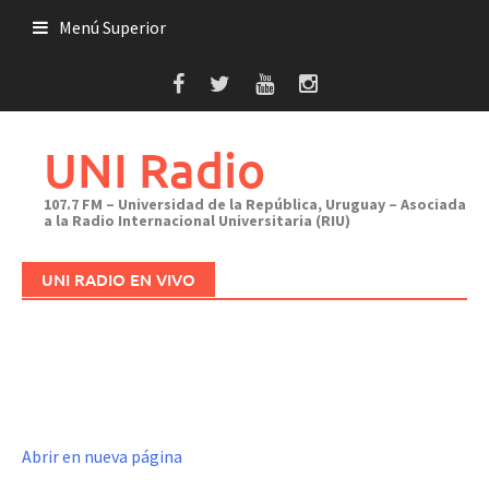
Saltar
Menú Superior
al
contenido
UNI Radio
107.7 FM – Universidad de la República, Uruguay – Asociada
a la Radio Internacional Universitaria (RIU)
UNI RADIO EN VIVO
Abrir en nueva página