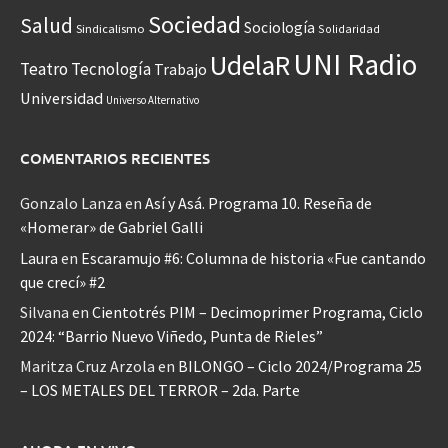
Sociedad
Salud
Sociología
Sindicalismo
Solidaridad
UNI Radio
UdelaR
Teatro
Tecnología
Trabajo
Universidad
Universo Alternativo
COMENTARIOS RECIENTES
Gonzalo Lanza
en
Así y Asá. Programa 10. Reseña de
«Homerar» de Gabriel Galli
Laura
en
Escaramujo #6: Columna de historia «Fue cantando
que crecí» #2
Silvana
en
Cientotrés PIM – Decimoprimer Programa, Ciclo
2024: “Barrio Nuevo Viñedo, Punta de Rieles”
Maritza Cruz Arzola
en
BILONGO – Ciclo 2024/Programa 25
– LOS METALES DEL TERROR – 2da. Parte