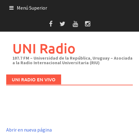
Saltar
Menú Superior
al
contenido
UNI Radio
107.7 FM – Universidad de la República, Uruguay – Asociada
a la Radio Internacional Universitaria (RIU)
UNI RADIO EN VIVO
Abrir en nueva página