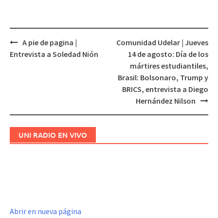
A pie de pagina |
Comunidad Udelar | Jueves
Navegación
Entrevista a Soledad Nión
14 de agosto: Día de los
de
mártires estudiantiles,
entradas
Brasil: Bolsonaro, Trump y
BRICS, entrevista a Diego
Hernández Nilson
UNI RADIO EN VIVO
Abrir en nueva página