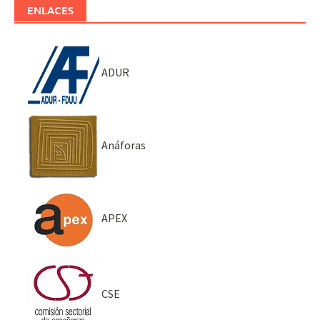
ENLACES
ADUR
Anáforas
APEX
CSE