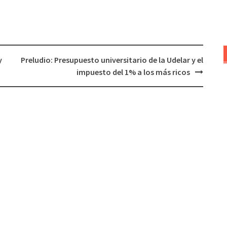
volumen.
y
Preludio: Presupuesto universitario de la Udelar y el
impuesto del 1% a los más ricos