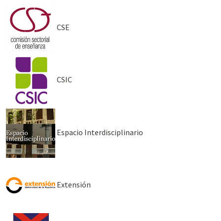
CSE
CSIC
Espacio Interdisciplinario
Extensión