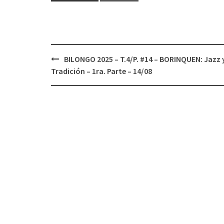
BILONGO 2025 – T.4/P. #14 – BORINQUEN: Jazz 
Navegación
Tradición – 1ra. Parte – 14/08
de
entradas