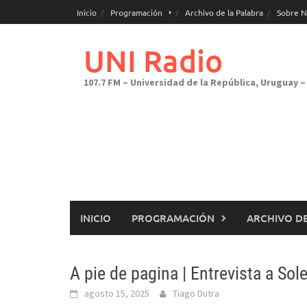
Saltar
Inicio
Programación
Archivo de la Palabra
Sobre N
al
contenido
UNI Radio
107.7 FM – Universidad de la República, Uruguay – 
INICIO
PROGRAMACIÓN
ARCHIVO DE
A pie de pagina | Entrevista a So
agosto 15, 2025
Tiago Dutra