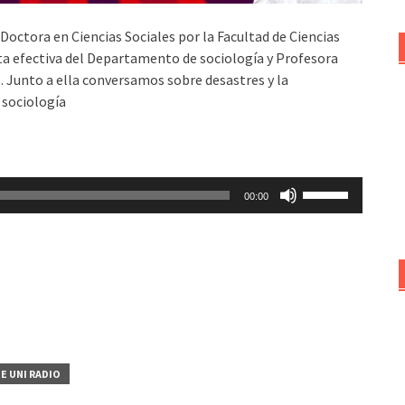
Doctora en Ciencias Sociales por la Facultad de Ciencias
a efectiva del Departamento de sociología y Profesora
. Junto a ella conversamos sobre desastres y la
 sociología
Utiliza
00:00
las
teclas
de
flecha
arriba/abajo
para
aumentar
o
E UNI RADIO
disminuir
el