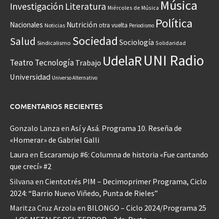
Música
Investigación
Literatura
Miércoles de Música
Política
Nacionales
Nutrición
otra vuelta
Noticias
Periodismo
Sociedad
Salud
Sociología
Sindicalismo
Solidaridad
UNI Radio
UdelaR
Teatro
Tecnología
Trabajo
Universidad
Universo Alternativo
COMENTARIOS RECIENTES
Gonzalo Lanza
en
Así y Asá. Programa 10. Reseña de
«Homerar» de Gabriel Galli
Laura
en
Escaramujo #6: Columna de historia «Fue cantando
que crecí» #2
Silvana
en
Cientotrés PIM – Decimoprimer Programa, Ciclo
2024: “Barrio Nuevo Viñedo, Punta de Rieles”
Maritza Cruz Arzola
en
BILONGO – Ciclo 2024/Programa 25