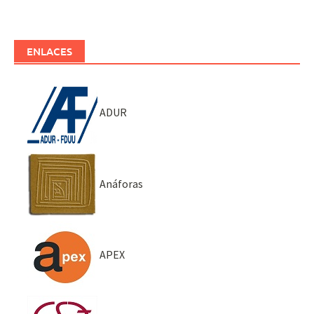
ENLACES
ADUR
Anáforas
APEX