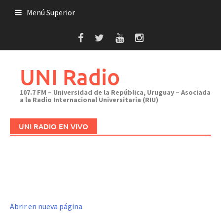
Saltar
Menú Superior
al
contenido
UNI Radio
107.7 FM – Universidad de la República, Uruguay – Asociada
a la Radio Internacional Universitaria (RIU)
UNI RADIO EN VIVO
Abrir en nueva página