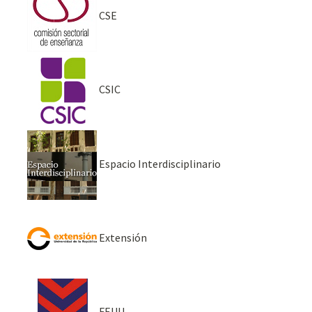
CSE
CSIC
Espacio Interdisciplinario
Extensión
FEUU