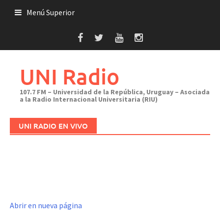
Saltar
Menú Superior
al
contenido
UNI Radio
107.7 FM – Universidad de la República, Uruguay – Asociada
a la Radio Internacional Universitaria (RIU)
UNI RADIO EN VIVO
Abrir en nueva página