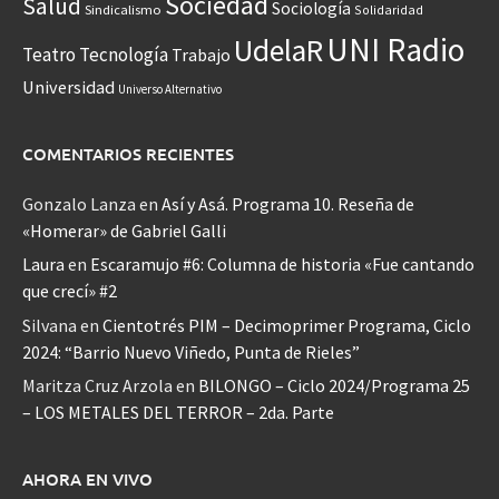
Sociedad
Salud
Sociología
Sindicalismo
Solidaridad
UNI Radio
UdelaR
Teatro
Tecnología
Trabajo
Universidad
Universo Alternativo
COMENTARIOS RECIENTES
Gonzalo Lanza
en
Así y Asá. Programa 10. Reseña de
«Homerar» de Gabriel Galli
Laura
en
Escaramujo #6: Columna de historia «Fue cantando
que crecí» #2
Silvana
en
Cientotrés PIM – Decimoprimer Programa, Ciclo
2024: “Barrio Nuevo Viñedo, Punta de Rieles”
Maritza Cruz Arzola
en
BILONGO – Ciclo 2024/Programa 25
– LOS METALES DEL TERROR – 2da. Parte
AHORA EN VIVO