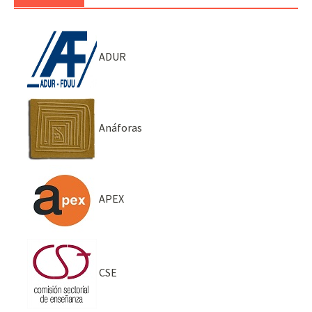
ADUR
Anáforas
APEX
CSE