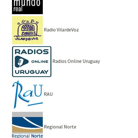
Radio VilardeVoz
Radios Online Uruguay
RAU
Regional Norte