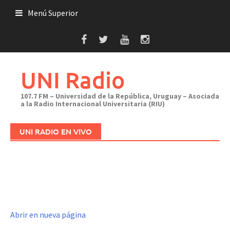
Saltar
Menú Superior
al
contenido
UNI Radio
107.7 FM – Universidad de la República, Uruguay – Asociada
a la Radio Internacional Universitaria (RIU)
UNI RADIO EN VIVO
Abrir en nueva página