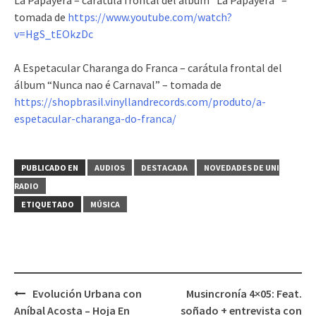
tomada de
https://www.youtube.com/watch?
v=HgS_tEOkzDc
A Espetacular Charanga do Franca – carátula frontal del
álbum “Nunca nao é Carnaval” – tomada de
https://shopbrasil.vinyllandrecords.com/produto/a-
espetacular-charanga-do-franca/
PUBLICADO EN
AUDIOS
DESTACADA
NOVEDADES DE UNI
RADIO
ETIQUETADO
MÚSICA
Evolución Urbana con
Musincronía 4×05: Feat.
Navegación
Aníbal Acosta – Hoja En
soñado + entrevista con