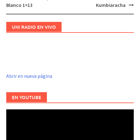
de
Blanco 1×13
Kumbiaracha
entradas
UNI RADIO EN VIVO
Abrir en nueva página
EN YOUTUBE