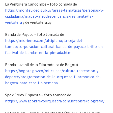
La Ventolera Candombe – foto tomada de
https://montevideo.gub.uy/areas-tematicas/personas-y-
ciudadania/mapeo-afrodescendencia-resiliente/la-
ventolera
y de ventolera.uy
Banda de Payuco – foto tomada de
https://mioriente.com/altiplano/la-ceja-del-
tambo/corporacion-cultural-banda-de-payuco-brillo-en-
festival-de-bandas-en-la-pintada.html
Banda Juvenil de la Filarmónica de Bogotá –
https://bogota.gov.co/mi-ciudad/cultura-recreacion-y-
deporte/programacion-de-la-orquesta-filarmonica-de-
bogota-para-este-fin-semana
Spok Frevo Orquesta – foto tomada de
https://www.spokfrevoorquestra.com.br/sobre/biografia/
La Papayera – carátula frontal del álbum “La Papayera” –