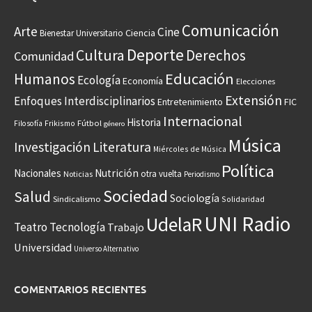
Comunicación
Arte
Cine
Ciencia
Bienestar Universitario
Deporte
Cultura
Derechos
Comunidad
Educación
Humanos
Ecología
Economía
Elecciones
Extensión
Enfoques Interdisciplinarios
Entretenimiento
FIC
Internacional
Historia
Frikismo
Fútbol
Filosofía
género
Música
Investigación
Literatura
Miércoles de Música
Política
Nacionales
Nutrición
otra vuelta
Noticias
Periodismo
Sociedad
Salud
Sociología
Sindicalismo
Solidaridad
UNI Radio
UdelaR
Teatro
Tecnología
Trabajo
Universidad
Universo Alternativo
COMENTARIOS RECIENTES