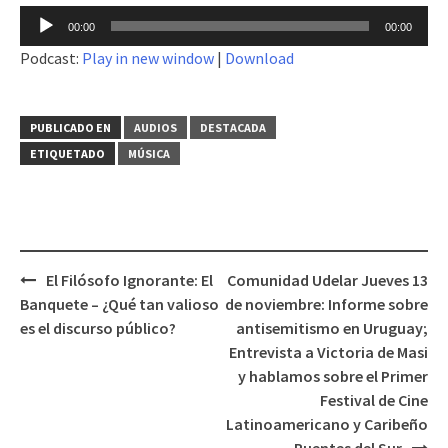
Reproductor
00:00
00:00
de
Podcast:
Play in new window
|
Download
audio
PUBLICADO EN
AUDIOS
DESTACADA
ETIQUETADO
MÚSICA
El Filósofo Ignorante: El
Comunidad Udelar Jueves 13
Navegación
Banquete – ¿Qué tan valioso
de noviembre: Informe sobre
de
es el discurso público?
antisemitismo en Uruguay;
entradas
Entrevista a Victoria de Masi
y hablamos sobre el Primer
Festival de Cine
Latinoamericano y Caribeño
Puentes del Sur