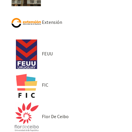
Extensión
FEUU
FIC
Flor De Ceibo