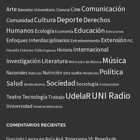
Comunicación
Arte
Cine
Ciencia
Bienestar Universitario
Deporte
Cultura
Derechos
Comunidad
Educación
Humanos
Ecología
Economía
Elecciones
Extensión
Enfoques Interdisciplinarios
Entretenimiento
FIC
Internacional
Historia
Frikismo
Fútbol
Filosofía
género
Música
Investigación
Literatura
Miércoles de Música
Política
Nacionales
Nutrición
otra vuelta
Noticias
Periodismo
Sociedad
Salud
Sociología
Sindicalismo
Solidaridad
UNI Radio
UdelaR
Teatro
Tecnología
Trabajo
Universidad
Universo Alternativo
COMENTARIOS RECIENTES
Gonzalo Lanza
en
Así y Asá. Programa 10. Reseña de