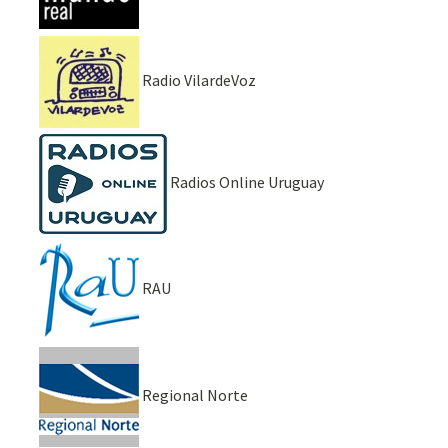
Radio VilardeVoz
Radios Online Uruguay
RAU
Regional Norte