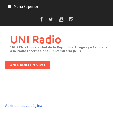
Saltar
Menú Superior
al
contenido
UNI Radio
107.7 FM – Universidad de la República, Uruguay – Asociada
a la Radio Internacional Universitaria (RIU)
UNI RADIO EN VIVO
Abrir en nueva página