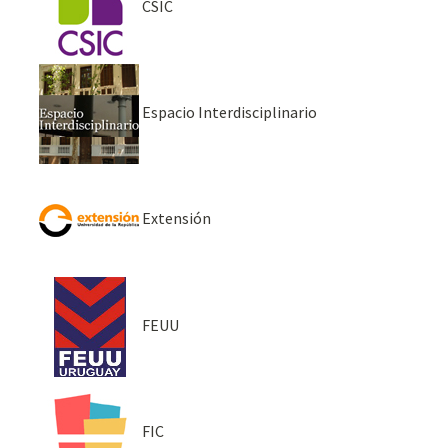
CSIC
Espacio Interdisciplinario
Extensión
FEUU
FIC