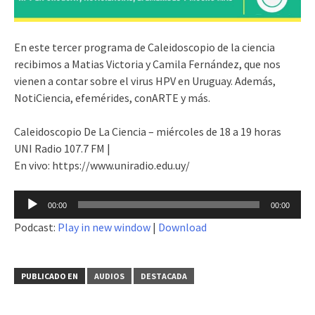
En este tercer programa de Caleidoscopio de la ciencia
recibimos a Matias Victoria y Camila Fernández, que nos
vienen a contar sobre el virus HPV en Uruguay. Además,
NotiCiencia, efemérides, conARTE y más.
Caleidoscopio De La Ciencia – miércoles de 18 a 19 horas
UNI Radio 107.7 FM |
En vivo: https://www.uniradio.edu.uy/
Reproductor
00:00
00:00
de
Podcast:
Play in new window
|
Download
audio
PUBLICADO EN
AUDIOS
DESTACADA