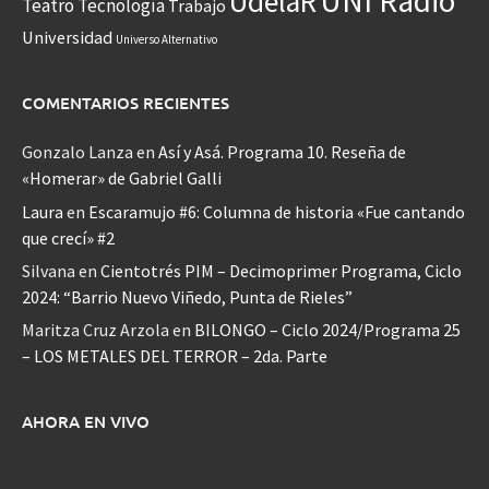
UNI Radio
UdelaR
Teatro
Tecnología
Trabajo
Universidad
Universo Alternativo
COMENTARIOS RECIENTES
Gonzalo Lanza
en
Así y Asá. Programa 10. Reseña de
«Homerar» de Gabriel Galli
Laura
en
Escaramujo #6: Columna de historia «Fue cantando
que crecí» #2
Silvana
en
Cientotrés PIM – Decimoprimer Programa, Ciclo
2024: “Barrio Nuevo Viñedo, Punta de Rieles”
Maritza Cruz Arzola
en
BILONGO – Ciclo 2024/Programa 25
– LOS METALES DEL TERROR – 2da. Parte
AHORA EN VIVO