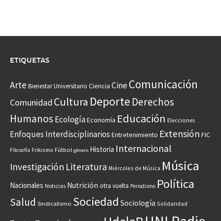
ETIQUETAS
Comunicación
Arte
Cine
Ciencia
Bienestar Universitario
Deporte
Cultura
Derechos
Comunidad
Educación
Humanos
Ecología
Economía
Elecciones
Extensión
Enfoques Interdisciplinarios
Entretenimiento
FIC
Internacional
Historia
Frikismo
Fútbol
Filosofía
género
Música
Investigación
Literatura
Miércoles de Música
Política
Nacionales
Nutrición
otra vuelta
Noticias
Periodismo
Sociedad
Salud
Sociología
Sindicalismo
Solidaridad