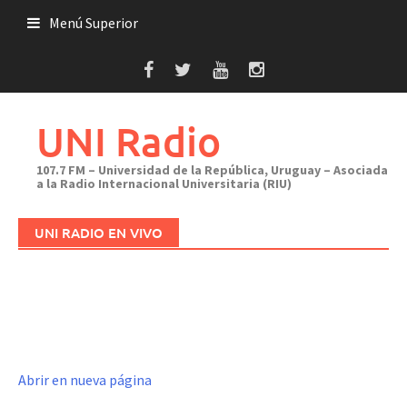
Saltar
Menú Superior
al
contenido
UNI Radio
107.7 FM – Universidad de la República, Uruguay – Asociada
a la Radio Internacional Universitaria (RIU)
UNI RADIO EN VIVO
Abrir en nueva página