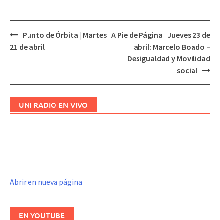
Punto de Órbita | Martes
A Pie de Página | Jueves 23 de
Navegación
21 de abril
abril: Marcelo Boado –
de
Desigualdad y Movilidad
entradas
social
UNI RADIO EN VIVO
Abrir en nueva página
EN YOUTUBE