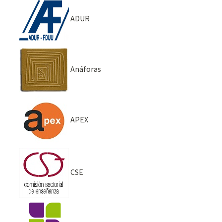
ADUR
Anáforas
APEX
CSE