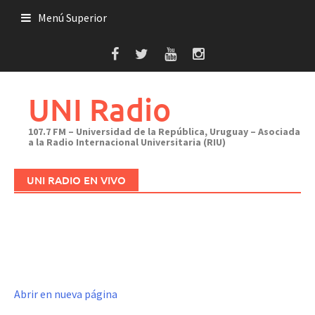
Saltar
Menú Superior
al
contenido
UNI Radio
107.7 FM – Universidad de la República, Uruguay – Asociada
a la Radio Internacional Universitaria (RIU)
UNI RADIO EN VIVO
Abrir en nueva página