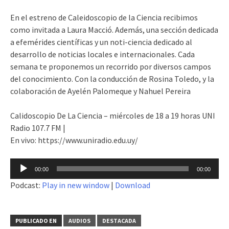
En el estreno de Caleidoscopio de la Ciencia recibimos
como invitada a Laura Macció. Además, una sección dedicada
a efemérides científicas y un noti-ciencia dedicado al
desarrollo de noticias locales e internacionales. Cada
semana te proponemos un recorrido por diversos campos
del conocimiento. Con la conducción de Rosina Toledo, y la
colaboración de Ayelén Palomeque y Nahuel Pereira
Calidoscopio De La Ciencia – miércoles de 18 a 19 horas UNI
Radio 107.7 FM |
En vivo: https://www.uniradio.edu.uy/
Reproductor
00:00
00:00
de
Podcast:
Play in new window
|
Download
audio
PUBLICADO EN
AUDIOS
DESTACADA