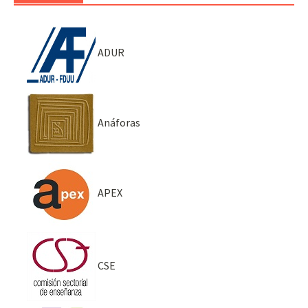
ADUR
Anáforas
APEX
CSE