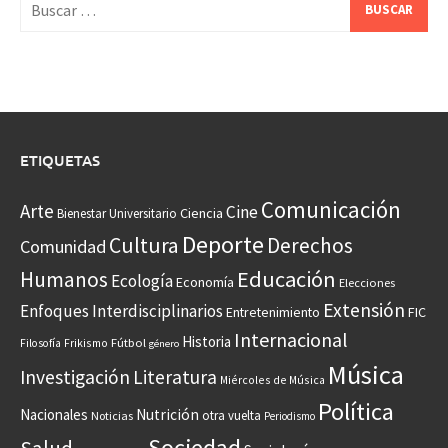
ETIQUETAS
Comunicación
Arte
Cine
Ciencia
Bienestar Universitario
Deporte
Cultura
Derechos
Comunidad
Educación
Humanos
Ecología
Economía
Elecciones
Extensión
Enfoques Interdisciplinarios
Entretenimiento
FIC
Internacional
Historia
Frikismo
Fútbol
Filosofía
género
Música
Investigación
Literatura
Miércoles de Música
Política
Nacionales
Nutrición
otra vuelta
Noticias
Periodismo
Sociedad