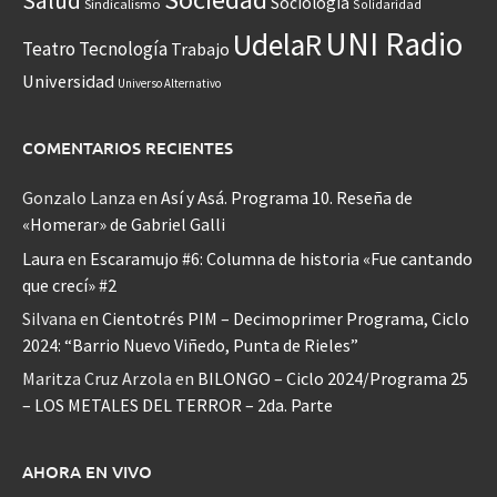
Salud
Sociología
Sindicalismo
Solidaridad
UNI Radio
UdelaR
Teatro
Tecnología
Trabajo
Universidad
Universo Alternativo
COMENTARIOS RECIENTES
Gonzalo Lanza
en
Así y Asá. Programa 10. Reseña de
«Homerar» de Gabriel Galli
Laura
en
Escaramujo #6: Columna de historia «Fue cantando
que crecí» #2
Silvana
en
Cientotrés PIM – Decimoprimer Programa, Ciclo
2024: “Barrio Nuevo Viñedo, Punta de Rieles”
Maritza Cruz Arzola
en
BILONGO – Ciclo 2024/Programa 25
– LOS METALES DEL TERROR – 2da. Parte
AHORA EN VIVO