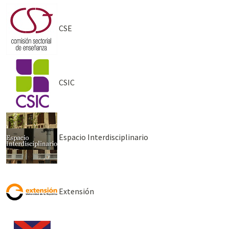
CSE
CSIC
Espacio Interdisciplinario
Extensión