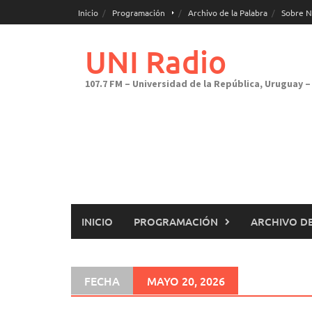
Saltar
Inicio
Programación
Archivo de la Palabra
Sobre N
al
contenido
UNI Radio
107.7 FM – Universidad de la República, Uruguay – 
INICIO
PROGRAMACIÓN
ARCHIVO DE
FECHA
MAYO 20, 2026