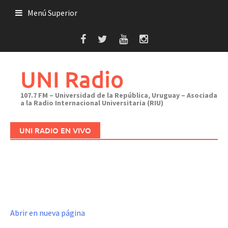
Saltar
Menú Superior
al
contenido
UNI Radio
107.7 FM – Universidad de la República, Uruguay – Asociada
a la Radio Internacional Universitaria (RIU)
UNI RADIO EN VIVO
Abrir en nueva página