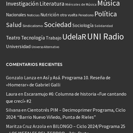
Música
Investigación
Literatura
Miércoles de Música
Política
Nacionales
Nutrición
otra vuelta
Noticias
Periodismo
Sociedad
Salud
Sociología
Sindicalismo
Solidaridad
UNI Radio
UdelaR
Teatro
Tecnología
Trabajo
Universidad
Universo Alternativo
COMENTARIOS RECIENTES
Gonzalo Lanza
en
Así y Asá. Programa 10. Reseña de
«Homerar» de Gabriel Galli
Laura
en
Escaramujo #6: Columna de historia «Fue cantando
que crecí» #2
Silvana
en
Cientotrés PIM – Decimoprimer Programa, Ciclo
2024: “Barrio Nuevo Viñedo, Punta de Rieles”
Maritza Cruz Arzola
en
BILONGO – Ciclo 2024/Programa 25