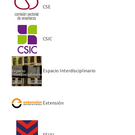
CSE
CSIC
Espacio Interdisciplinario
Extensión
FEUU