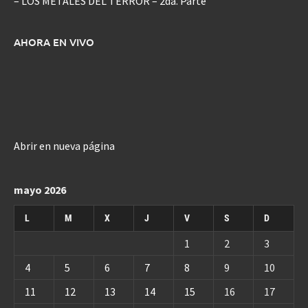
– LOS METALES DEL TERROR – 2da. Parte
AHORA EN VIVO
Abrir en nueva página
mayo 2026
L
M
X
J
V
S
D
1
2
3
4
5
6
7
8
9
10
11
12
13
14
15
16
17