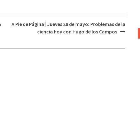
aumentar
o
disminuir
a
A Pie de Página | Jueves 28 de mayo: Problemas de la
el
ciencia hoy con Hugo de los Campos
volumen.