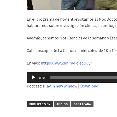
En el programa de hoy entrevistamos al MSc Docto
hablaremos sobre investigación clínica, neurología
Además, tenemos NotiCiencias de la semana y Efemé
Caleidoscopio De La Ciencia – miércoles de 18 a 19
En vivo:
https://www.uniradio.edu.uy/
Reproductor
00:00
de
Podcast:
Play in new window
|
Download
audio
PUBLICADO EN
AUDIOS
DESTACADA