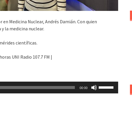
r en Medicina Nuclear, Andrés Damián. Con quien
 y la medicina nuclear.
rides científicas.
 horas UNI Radio 107.7 FM |
Utiliza
00:00
las
teclas
de
flecha
arriba/abajo
para