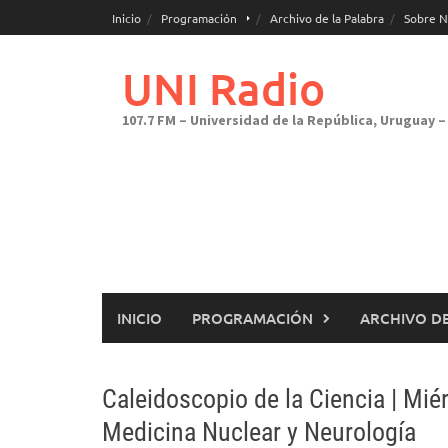
Saltar
Inicio
Programación
Archivo de la Palabra
Sobre N
al
contenido
UNI Radio
107.7 FM – Universidad de la República, Uruguay – 
INICIO
PROGRAMACIÓN
ARCHIVO DE
Caleidoscopio de la Ciencia | Mi
Medicina Nuclear y Neurología