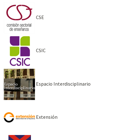
CSE
CSIC
Espacio Interdisciplinario
Extensión