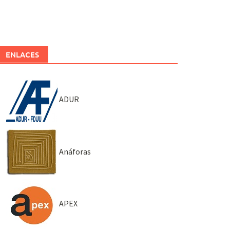
ENLACES
ADUR
Anáforas
APEX