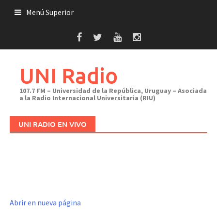
Saltar
Menú Superior
al
contenido
UNI Radio
107.7 FM – Universidad de la República, Uruguay – Asociada
a la Radio Internacional Universitaria (RIU)
UNI RADIO EN VIVO
Abrir en nueva página