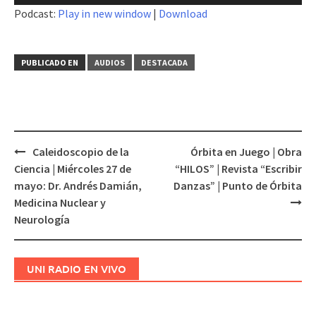
de
Podcast:
Play in new window
|
Download
audio
PUBLICADO EN
AUDIOS
DESTACADA
Caleidoscopio de la
Órbita en Juego | Obra
Navegación
Ciencia | Miércoles 27 de
“HILOS” | Revista “Escribir
de
mayo: Dr. Andrés Damián,
Danzas” | Punto de Órbita
entradas
Medicina Nuclear y
Neurología
UNI RADIO EN VIVO