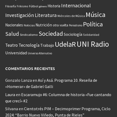
Internacional
Historia
Frikismo
Fútbol
Filosofía
género
Música
Investigación
Literatura
Miércoles de Música
Política
Nacionales
Nutrición
otra vuelta
Noticias
Periodismo
Sociedad
Salud
Sociología
Sindicalismo
Solidaridad
UNI Radio
UdelaR
Teatro
Tecnología
Trabajo
Universidad
Universo Alternativo
COMENTARIOS RECIENTES
Gonzalo Lanza
en
Así y Asá. Programa 10. Reseña de
«Homerar» de Gabriel Galli
Laura
en
Escaramujo #6: Columna de historia «Fue cantando
que crecí» #2
Silvana
en
Cientotrés PIM – Decimoprimer Programa, Ciclo
2024: “Barrio Nuevo Viñedo, Punta de Rieles”