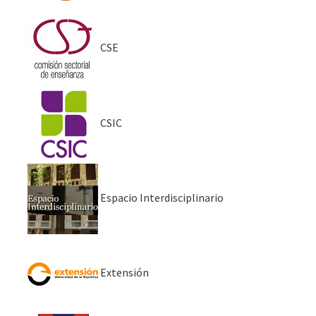
CSE
CSIC
Espacio Interdisciplinario
Extensión