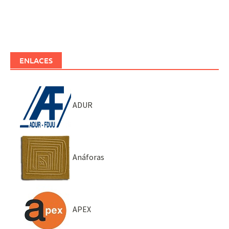
ENLACES
ADUR
Anáforas
APEX