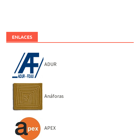
ENLACES
ADUR
Anáforas
APEX