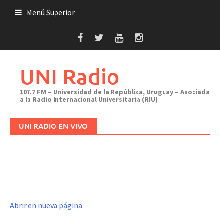
Saltar
Menú Superior
al
contenido
UNI Radio
107.7 FM – Universidad de la República, Uruguay – Asociada
a la Radio Internacional Universitaria (RIU)
UNI RADIO EN VIVO
Abrir en nueva página