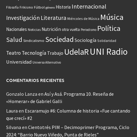
Internacional
Historia
Frikismo
Fútbol
Filosofía
género
Música
Investigación
Literatura
Miércoles de Música
Política
Nacionales
Nutrición
otra vuelta
Noticias
Periodismo
Sociedad
Salud
Sociología
Sindicalismo
Solidaridad
UNI Radio
UdelaR
Teatro
Tecnología
Trabajo
Universidad
Universo Alternativo
COMENTARIOS RECIENTES
Gonzalo Lanza
en
Así y Asá. Programa 10. Reseña de
«Homerar» de Gabriel Galli
Laura
en
Escaramujo #6: Columna de historia «Fue cantando
que crecí» #2
Silvana
en
Cientotrés PIM – Decimoprimer Programa, Ciclo
2024: “Barrio Nuevo Viñedo, Punta de Rieles”