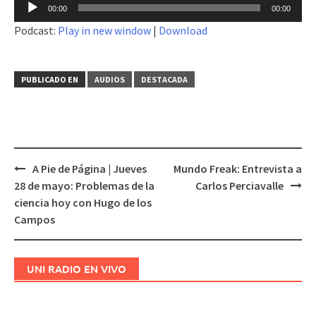
Reproductor
00:00
00:00
de
Podcast:
Play in new window
|
Download
audio
PUBLICADO EN
AUDIOS
DESTACADA
A Pie de Página | Jueves
Mundo Freak: Entrevista a
Navegación
28 de mayo: Problemas de la
Carlos Perciavalle
de
ciencia hoy con Hugo de los
entradas
Campos
UNI RADIO EN VIVO