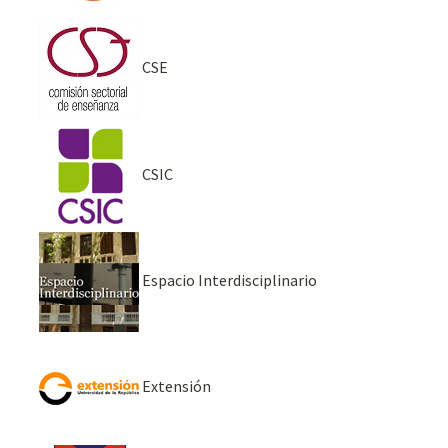
CSE
CSIC
Espacio Interdisciplinario
Extensión