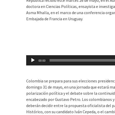
República recibió este martes 26 de mayo, en el Au
doctora en Ciencias Políticas, ensayista e investig
Asma Mhalla, en el marco de una conferencia organ
Embajada de Francia en Uruguay.
Reproductor
de
audio
00:00
Colombia se prepara para sus elecciones presidenci
domingo 31 de mayo, en una jornada que estará ma
polarización política y el debate sobre la continui
encabezado por Gustavo Petro. Los colombianos 
deberán decidir entre la propuesta oficialista del 
Histórico, con su candidato Iván Cepeda, o el cambi