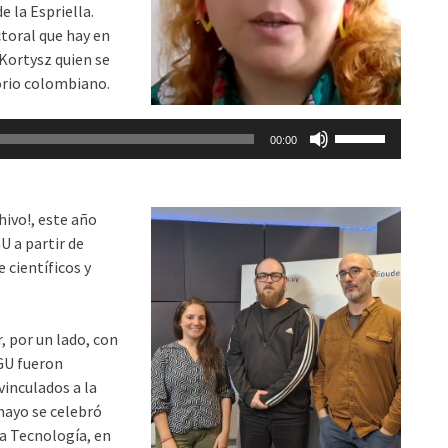
 la Espriella.
el
ctoral que hay en
volumen.
Kortysz quien se
orio colombiano.
Utiliza
00:00
las
teclas
de
hivo!, este año
flecha
U a partir de
arriba/abajo
 científicos y
para
aumentar
o
, por un lado, con
disminuir
AGU fueron
el
vinculados a la
volumen.
 mayo se celebró
 la Tecnología, en