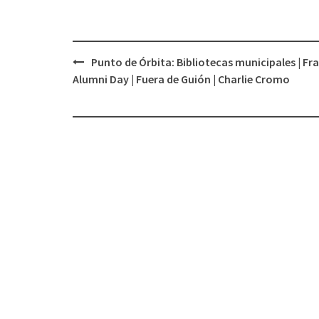
Punto de Órbita: Bibliotecas municipales | Fr
Navegación
Alumni Day | Fuera de Guión | Charlie Cromo
de
entradas