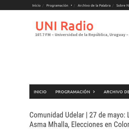
Saltar
Inicio
Programación
Archivo de la Palabra
Sobre N
al
contenido
UNI Radio
107.7 FM – Universidad de la República, Uruguay – 
INICIO
PROGRAMACIÓN
ARCHIVO DE
Comunidad Udelar | 27 de mayo: L
Asma Mhalla, Elecciones en Colom