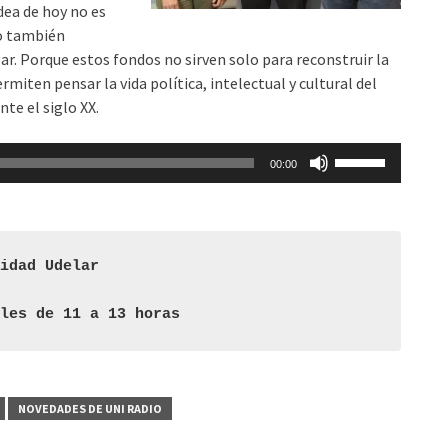
dea de hoy no es
no también
ar. Porque estos fondos no sirven solo para reconstruir la
rmiten pensar la vida política, intelectual y cultural del
te el siglo XX.
Utiliza
00:00
las
teclas
de
flecha
nidad Udelar
arriba/abajo
para
oles de 11 a 13 horas
aumentar
o
disminuir
el
NOVEDADES DE UNI RADIO
volumen.