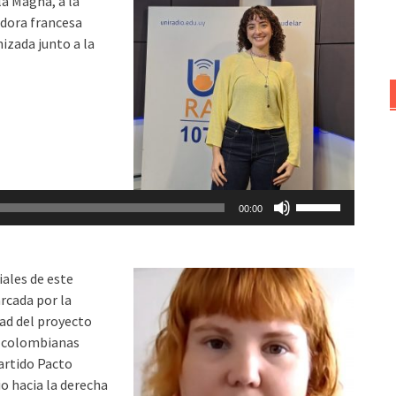
la Magna, a la
arriba/abajo
adora francesa
para
izada junto a la
aumentar
o
disminuir
el
volumen.
Utiliza
00:00
las
teclas
de
ales de este
flecha
rcada por la
arriba/abajo
dad del proyecto
para
y colombianas
aumentar
partido Pacto
o
o hacia la derecha
disminuir