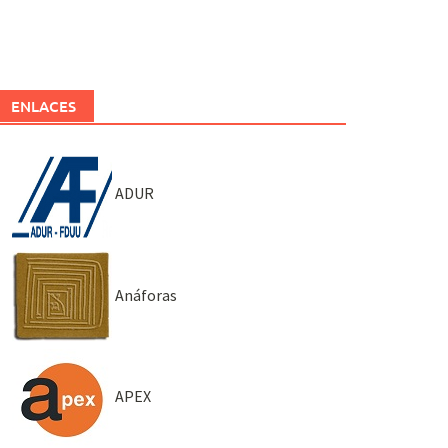
ENLACES
ADUR
Anáforas
APEX