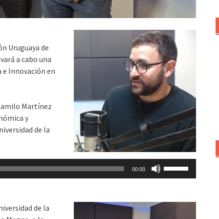
ción Uruguaya de
evará a cabo una
a e Innovación en
Camilo Martínez
onómica y
iversidad de la
Utiliza
00:00
las
teclas
de
iversidad de la
flecha