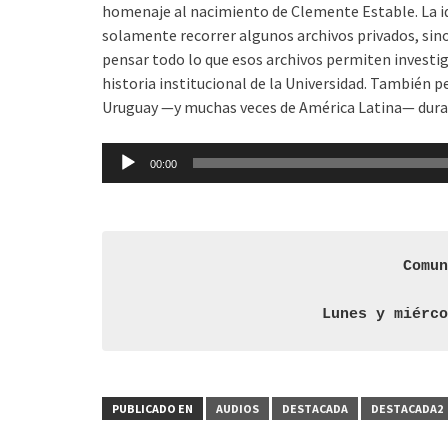
homenaje al nacimiento de Clemente Estable. La i
solamente recorrer algunos archivos privados, si
pensar todo lo que esos archivos permiten investig
historia institucional de la Universidad. También pe
Uruguay —y muchas veces de América Latina— duran
Reproductor
00:00
de
audio
Comu
Lunes y miérc
PUBLICADO EN
AUDIOS
DESTACADA
DESTACADA2