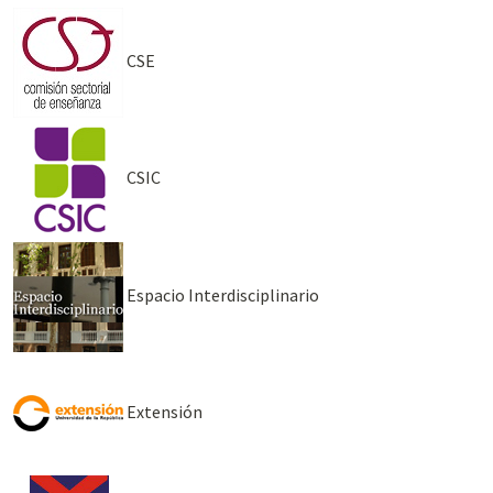
CSE
CSIC
Espacio Interdisciplinario
Extensión