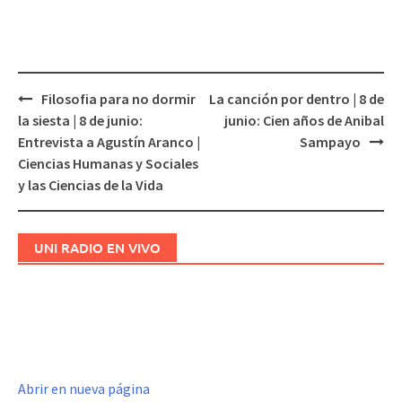
Filosofia para no dormir
La canción por dentro | 8 de
Navegación
la siesta | 8 de junio:
junio: Cien años de Anibal
de
Entrevista a Agustín Aranco |
Sampayo
entradas
Ciencias Humanas y Sociales
y las Ciencias de la Vida
UNI RADIO EN VIVO
Abrir en nueva página