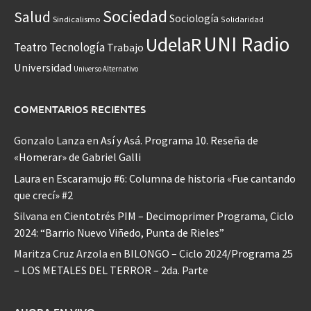
Sociedad
Salud
Sociología
Sindicalismo
Solidaridad
UNI Radio
UdelaR
Teatro
Tecnología
Trabajo
Universidad
Universo Alternativo
COMENTARIOS RECIENTES
Gonzalo Lanza
en
Así y Asá. Programa 10. Reseña de
«Homerar» de Gabriel Galli
Laura
en
Escaramujo #6: Columna de historia «Fue cantando
que crecí» #2
Silvana
en
Cientotrés PIM – Decimoprimer Programa, Ciclo
2024: “Barrio Nuevo Viñedo, Punta de Rieles”
Maritza Cruz Arzola
en
BILONGO – Ciclo 2024/Programa 25
– LOS METALES DEL TERROR – 2da. Parte