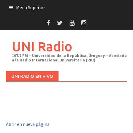
Saltar
Menú Superior
al
contenido
UNI Radio
107.7 FM – Universidad de la República, Uruguay – Asociada
a la Radio Internacional Universitaria (RIU)
UNI RADIO EN VIVO
Abrir en nueva página