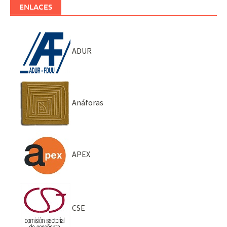
ENLACES
ADUR
Anáforas
APEX
CSE