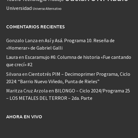
Universidad
Universo Alternativo
COMENTARIOS RECIENTES
Gonzalo Lanza
en
Así y Asá. Programa 10. Reseña de
«Homerar» de Gabriel Galli
Laura
en
Escaramujo #6: Columna de historia «Fue cantando
que crecí» #2
Silvana
en
Cientotrés PIM – Decimoprimer Programa, Ciclo
2024: “Barrio Nuevo Viñedo, Punta de Rieles”
Maritza Cruz Arzola
en
BILONGO – Ciclo 2024/Programa 25
– LOS METALES DEL TERROR – 2da. Parte
AHORA EN VIVO