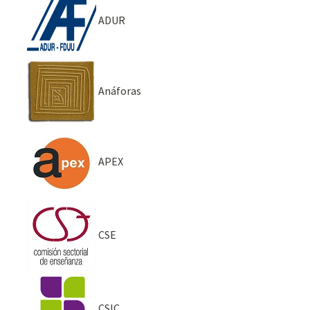
ADUR
Anáforas
APEX
CSE
CSIC