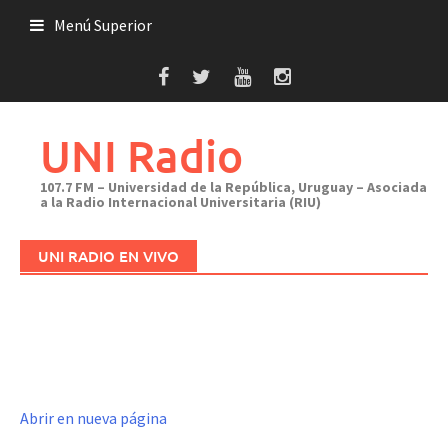
Saltar
Menú Superior
al
contenido
UNI Radio
107.7 FM – Universidad de la República, Uruguay – Asociada
a la Radio Internacional Universitaria (RIU)
UNI RADIO EN VIVO
Abrir en nueva página