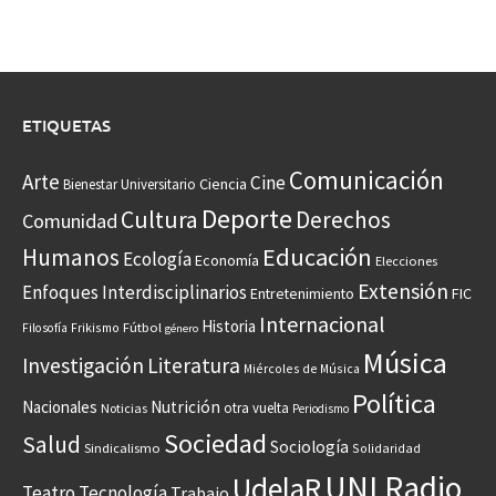
ETIQUETAS
Comunicación
Arte
Cine
Ciencia
Bienestar Universitario
Deporte
Cultura
Derechos
Comunidad
Educación
Humanos
Ecología
Economía
Elecciones
Extensión
Enfoques Interdisciplinarios
Entretenimiento
FIC
Internacional
Historia
Frikismo
Fútbol
Filosofía
género
Música
Investigación
Literatura
Miércoles de Música
Política
Nacionales
Nutrición
otra vuelta
Noticias
Periodismo
Sociedad
Salud
Sociología
Sindicalismo
Solidaridad
UNI Radio
UdelaR
Teatro
Tecnología
Trabajo