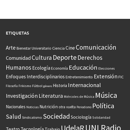
ETIQUETAS
Comunicación
Arte
Cine
Ciencia
Bienestar Universitario
Deporte
Cultura
Derechos
Comunidad
Educación
Humanos
Ecología
Economía
Elecciones
Extensión
Enfoques Interdisciplinarios
Entretenimiento
FIC
Internacional
Historia
Frikismo
Fútbol
Filosofía
género
Música
Investigación
Literatura
Miércoles de Música
Política
Nacionales
Nutrición
otra vuelta
Noticias
Periodismo
Sociedad
Salud
Sociología
Sindicalismo
Solidaridad
UNI Radio
UdelaR
Teatro
Tecnología
Trabajo