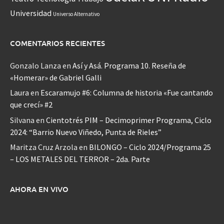
Universidad
Universo Alternativo
COMENTARIOS RECIENTES
Gonzalo Lanza
en
Así y Asá. Programa 10. Reseña de
«Homerar» de Gabriel Galli
Laura
en
Escaramujo #6: Columna de historia «Fue cantando
que crecí» #2
Silvana
en
Cientotrés PIM – Decimoprimer Programa, Ciclo
2024: “Barrio Nuevo Viñedo, Punta de Rieles”
Maritza Cruz Arzola
en
BILONGO – Ciclo 2024/Programa 25
– LOS METALES DEL TERROR – 2da. Parte
AHORA EN VIVO