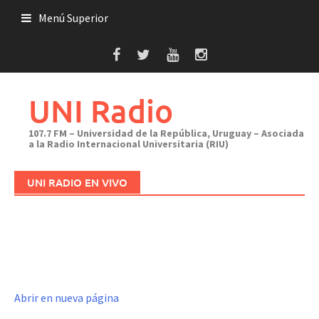
Saltar
Menú Superior
al
contenido
UNI Radio
107.7 FM – Universidad de la República, Uruguay – Asociada
a la Radio Internacional Universitaria (RIU)
UNI RADIO EN VIVO
Abrir en nueva página