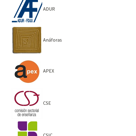
ADUR
Anáforas
APEX
CSE
CSIC