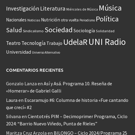
Música
Investigación
Literatura
Miércoles de Música
Política
Nacionales
Nutrición
otra vuelta
Noticias
Periodismo
Sociedad
Salud
Sociología
Sindicalismo
Solidaridad
UNI Radio
UdelaR
Teatro
Tecnología
Trabajo
Universidad
Universo Alternativo
COMENTARIOS RECIENTES
Gonzalo Lanza
en
Así y Asá. Programa 10. Reseña de
«Homerar» de Gabriel Galli
Laura
en
Escaramujo #6: Columna de historia «Fue cantando
que crecí» #2
Silvana
en
Cientotrés PIM – Decimoprimer Programa, Ciclo
2024: “Barrio Nuevo Viñedo, Punta de Rieles”
Maritza Cruz Arzola
en
BILONGO – Ciclo 2024/Programa 25