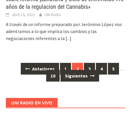
años de la regulacion del Cannabis»
abril 19, 2023
UNI Radio
A través de un informe preparado por Jerónimo López nos
adentramos a lo que implica los cambios y las
negociaciones referentes a la
[...]
Anteriores
1
2
3
4
5
…
Ir
10
Siguientes
a
las
entradas
UNI RADIO EN VIVO