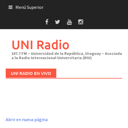
Saltar
Menú Superior
al
contenido
UNI Radio
107.7 FM – Universidad de la República, Uruguay – Asociada
a la Radio Internacional Universitaria (RIU)
UNI RADIO EN VIVO
Abrir en nueva página