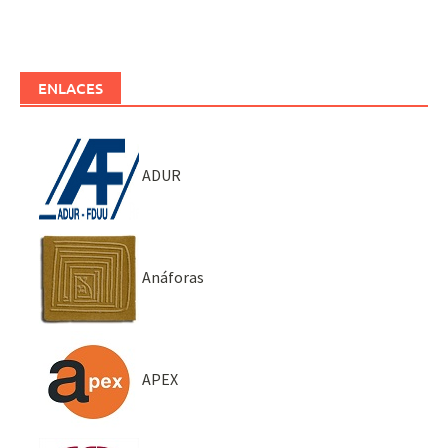
ENLACES
ADUR
Anáforas
APEX