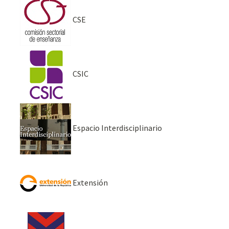
CSE
CSIC
Espacio Interdisciplinario
Extensión