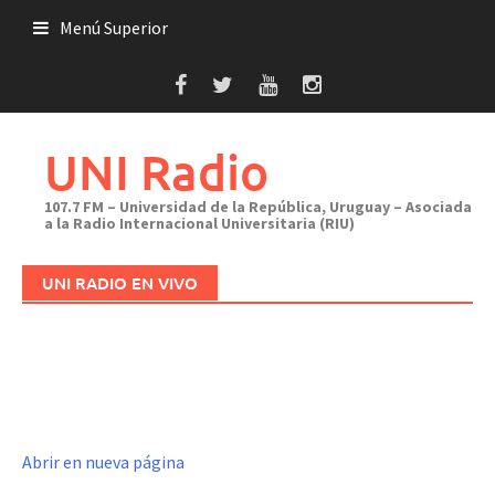
Saltar
Menú Superior
al
contenido
UNI Radio
107.7 FM – Universidad de la República, Uruguay – Asociada
a la Radio Internacional Universitaria (RIU)
UNI RADIO EN VIVO
Abrir en nueva página