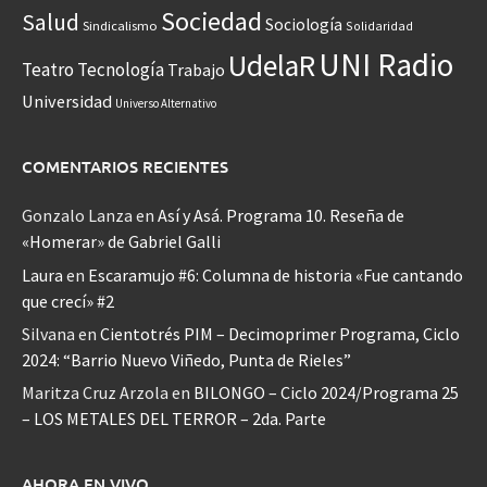
Sociedad
Salud
Sociología
Sindicalismo
Solidaridad
UNI Radio
UdelaR
Teatro
Tecnología
Trabajo
Universidad
Universo Alternativo
COMENTARIOS RECIENTES
Gonzalo Lanza
en
Así y Asá. Programa 10. Reseña de
«Homerar» de Gabriel Galli
Laura
en
Escaramujo #6: Columna de historia «Fue cantando
que crecí» #2
Silvana
en
Cientotrés PIM – Decimoprimer Programa, Ciclo
2024: “Barrio Nuevo Viñedo, Punta de Rieles”
Maritza Cruz Arzola
en
BILONGO – Ciclo 2024/Programa 25
– LOS METALES DEL TERROR – 2da. Parte
AHORA EN VIVO