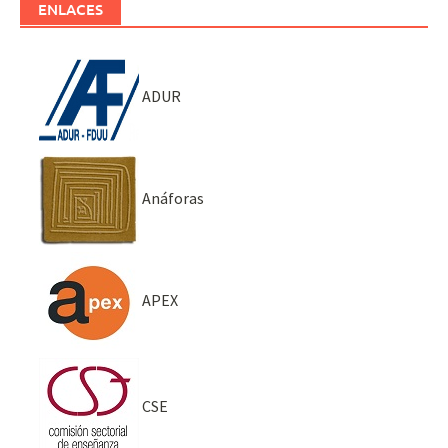
ENLACES
ADUR
Anáforas
APEX
CSE