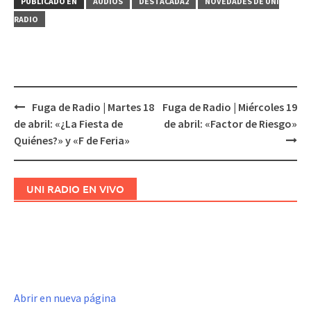
PUBLICADO EN
AUDIOS
DESTACADA2
NOVEDADES DE UNI
RADIO
Fuga de Radio | Martes 18
Fuga de Radio | Miércoles 19
Navegación
de abril: «¿La Fiesta de
de abril: «Factor de Riesgo»
de
Quiénes?» y «F de Feria»
entradas
UNI RADIO EN VIVO
Abrir en nueva página