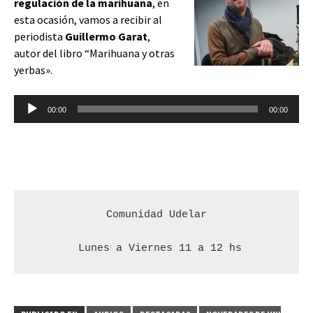
regulación de la marihuana
, en
esta ocasión, vamos a recibir al
periodista
Guillermo Garat
,
autor del libro “Marihuana y otras
yerbas».
Reproductor
00:00
00:00
de
audio
Comunidad Udelar

 Lunes a Viernes 11 a 12 hs