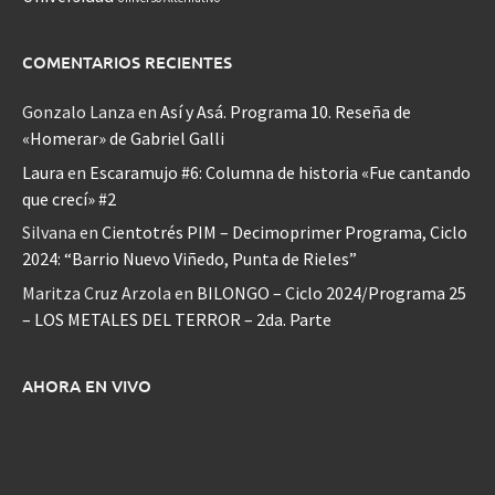
COMENTARIOS RECIENTES
Gonzalo Lanza
en
Así y Asá. Programa 10. Reseña de
«Homerar» de Gabriel Galli
Laura
en
Escaramujo #6: Columna de historia «Fue cantando
que crecí» #2
Silvana
en
Cientotrés PIM – Decimoprimer Programa, Ciclo
2024: “Barrio Nuevo Viñedo, Punta de Rieles”
Maritza Cruz Arzola
en
BILONGO – Ciclo 2024/Programa 25
– LOS METALES DEL TERROR – 2da. Parte
AHORA EN VIVO