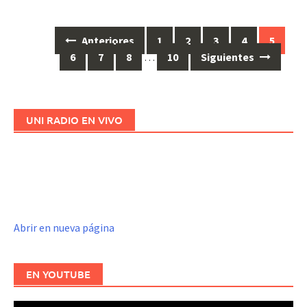
Anteriores
1
2
3
4
5
Ir
6
7
8
…
10
Siguientes
a
las
entradas
UNI RADIO EN VIVO
Abrir en nueva página
EN YOUTUBE