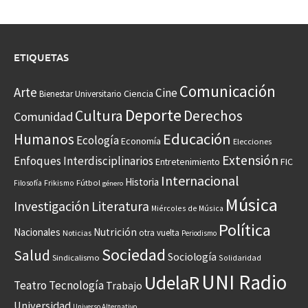
ETIQUETAS
Comunicación
Arte
Cine
Ciencia
Bienestar Universitario
Deporte
Cultura
Derechos
Comunidad
Educación
Humanos
Ecología
Economía
Elecciones
Extensión
Enfoques Interdisciplinarios
Entretenimiento
FIC
Internacional
Historia
Frikismo
Fútbol
Filosofía
género
Música
Investigación
Literatura
Miércoles de Música
Política
Nacionales
Nutrición
otra vuelta
Noticias
Periodismo
Sociedad
Salud
Sociología
Sindicalismo
Solidaridad
UNI Radio
UdelaR
Teatro
Tecnología
Trabajo
Universidad
Universo Alternativo