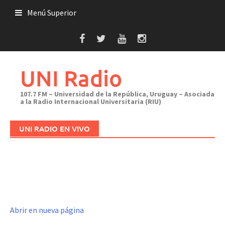
Saltar
Menú Superior
al
contenido
UNI Radio
107.7 FM – Universidad de la República, Uruguay – Asociada
a la Radio Internacional Universitaria (RIU)
UNI RADIO EN VIVO
Abrir en nueva página