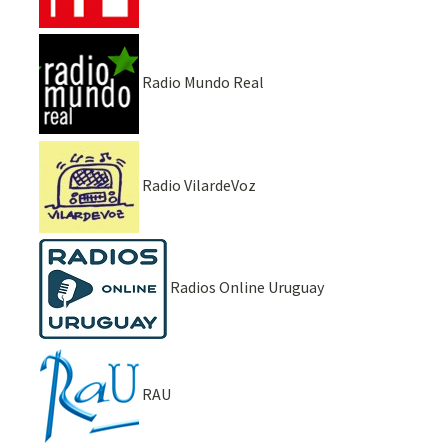
Radio Mundo Real
Radio VilardeVoz
Radios Online Uruguay
RAU