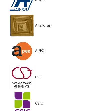
Anáforas
APEX
CSE
CSIC