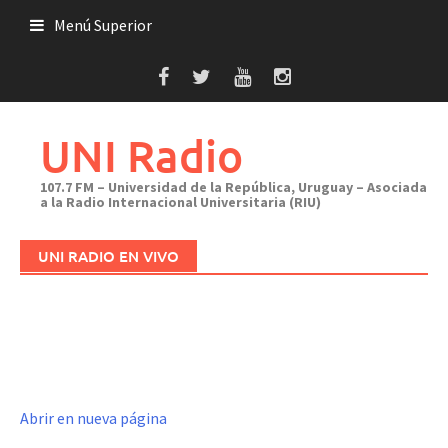
Saltar
Menú Superior
al
contenido
UNI Radio
107.7 FM – Universidad de la República, Uruguay – Asociada
a la Radio Internacional Universitaria (RIU)
UNI RADIO EN VIVO
Abrir en nueva página