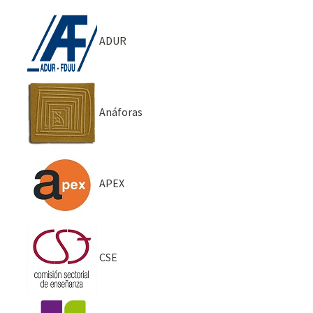
ADUR
Anáforas
APEX
CSE