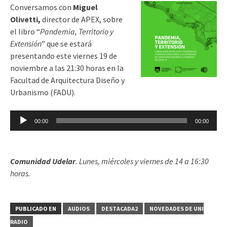
Conversamos con
Miguel
Olivetti,
director de APEX, sobre
el libro “
Pandemia, Territorio y
Extensión
” que se estará
presentando este viernes 19 de
noviembre a las 21:30 horas en la
Facultad de Arquitectura Diseño y
Urbanismo (FADU).
Reproductor
00:00
00:00
de
audio
Comunidad Udelar
. Lunes, miércoles y viernes de 14 a 16:30
horas.
PUBLICADO EN
AUDIOS
DESTACADA2
NOVEDADES DE UNI
RADIO