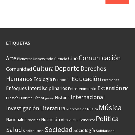
ETIQUETAS
Comunicación
Arte
Cine
Ciencia
Bienestar Universitario
Deporte
Cultura
Derechos
Comunidad
Educación
Humanos
Ecología
Economía
Elecciones
Extensión
Enfoques Interdisciplinarios
Entretenimiento
FIC
Internacional
Historia
Frikismo
Fútbol
Filosofía
género
Música
Investigación
Literatura
Miércoles de Música
Política
Nacionales
Nutrición
otra vuelta
Noticias
Periodismo
Sociedad
Salud
Sociología
Sindicalismo
Solidaridad