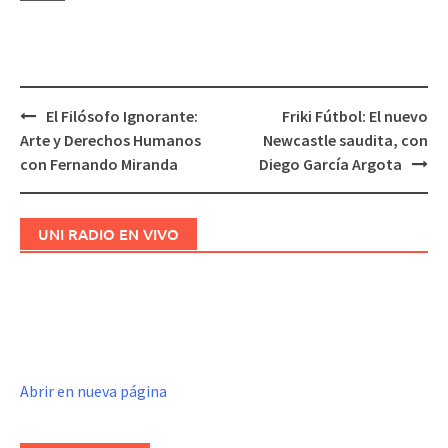
El Filósofo Ignorante:
Friki Fútbol: El nuevo
Navegación
Arte y Derechos Humanos
Newcastle saudita, con
de
con Fernando Miranda
Diego García Argota
entradas
UNI RADIO EN VIVO
Abrir en nueva página