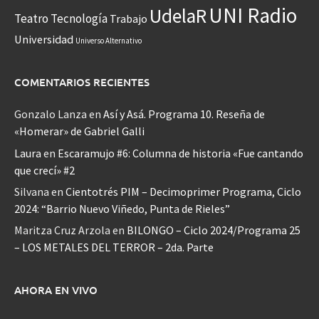
UNI Radio
UdelaR
Teatro
Tecnología
Trabajo
Universidad
Universo Alternativo
COMENTARIOS RECIENTES
Gonzalo Lanza
en
Así y Asá. Programa 10. Reseña de
«Homerar» de Gabriel Galli
Laura
en
Escaramujo #6: Columna de historia «Fue cantando
que crecí» #2
Silvana
en
Cientotrés PIM – Decimoprimer Programa, Ciclo
2024: “Barrio Nuevo Viñedo, Punta de Rieles”
Maritza Cruz Arzola
en
BILONGO – Ciclo 2024/Programa 25
– LOS METALES DEL TERROR – 2da. Parte
AHORA EN VIVO