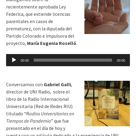
recientemente aprobada Ley
Federica, que extiende licencias
parentales en casos de
prematurez, con la diputada del
Partido Colorado e impulsora del
proyecto,
María Eugenia Roselló
.
Reproductor
00:00
00:00
de
audio
Conversamos con
Gabriel Galli
,
director de UNI Radio, sobre el
libro de la Radio Internacional
Universitaria (Red de Redes RIU)
titulado “R
adios Universitarias en
Tiempos de Pandemia
” que fue
presentado en el día de hoy y
cuenta con un artículo dedicado a la experiencia de UNI