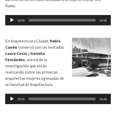
Radio.
Reproductor
00:00
00:00
de
audio
En Arquitectura y Ciudad,
Pablo
Canén
conversó con las invitadas
Laura Cesio
y
Daniela
Fernández
, acerca de la
investigación que están
realizando sobre las primeras
arquitectas mujeres egresadas de
la Facultad de Arquitectura.
Reproductor
00:00
00:00
de
audio