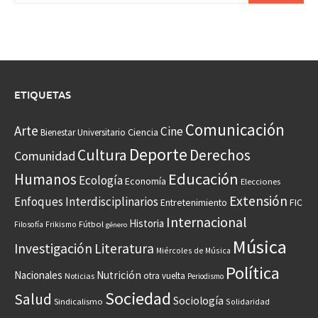
ETIQUETAS
Comunicación
Arte
Cine
Ciencia
Bienestar Universitario
Deporte
Cultura
Derechos
Comunidad
Educación
Humanos
Ecología
Economía
Elecciones
Extensión
Enfoques Interdisciplinarios
Entretenimiento
FIC
Internacional
Historia
Frikismo
Fútbol
Filosofía
género
Música
Investigación
Literatura
Miércoles de Música
Política
Nacionales
Nutrición
otra vuelta
Noticias
Periodismo
Sociedad
Salud
Sociología
Sindicalismo
Solidaridad