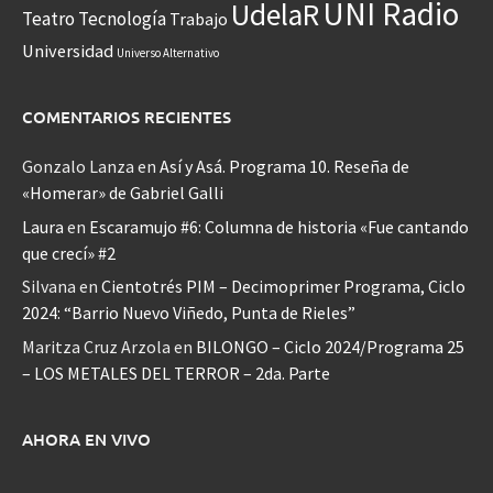
UNI Radio
UdelaR
Teatro
Tecnología
Trabajo
Universidad
Universo Alternativo
COMENTARIOS RECIENTES
Gonzalo Lanza
en
Así y Asá. Programa 10. Reseña de
«Homerar» de Gabriel Galli
Laura
en
Escaramujo #6: Columna de historia «Fue cantando
que crecí» #2
Silvana
en
Cientotrés PIM – Decimoprimer Programa, Ciclo
2024: “Barrio Nuevo Viñedo, Punta de Rieles”
Maritza Cruz Arzola
en
BILONGO – Ciclo 2024/Programa 25
– LOS METALES DEL TERROR – 2da. Parte
AHORA EN VIVO