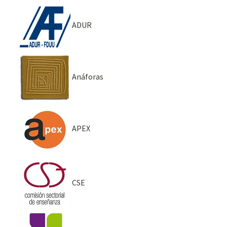
ADUR
Anáforas
APEX
CSE