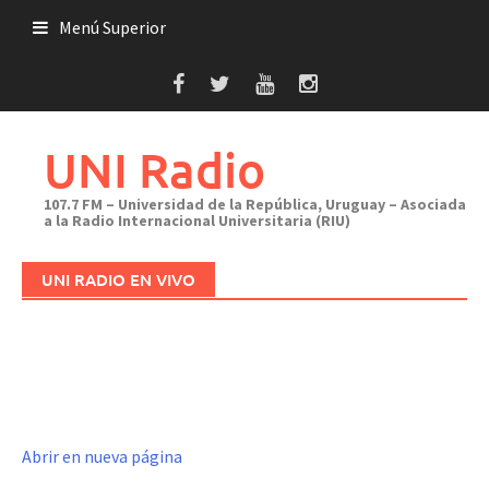
Saltar
Menú Superior
al
contenido
UNI Radio
107.7 FM – Universidad de la República, Uruguay – Asociada
a la Radio Internacional Universitaria (RIU)
UNI RADIO EN VIVO
Abrir en nueva página