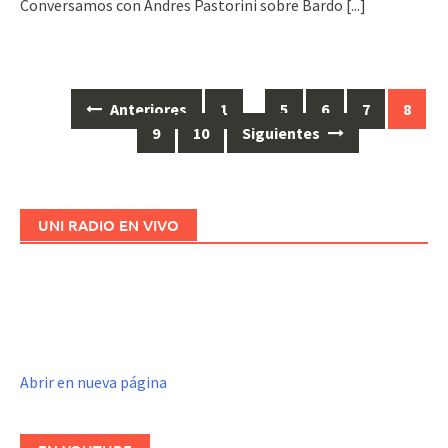
Conversamos con Andres Pastorini sobre Bardo
[...]
Anteriores
1
…
5
6
7
8
Ir
9
10
Siguientes
a
las
entradas
UNI RADIO EN VIVO
Abrir en nueva página