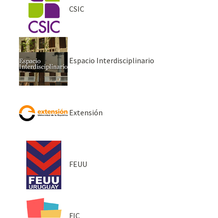
CSIC
Espacio Interdisciplinario
Extensión
FEUU
FIC