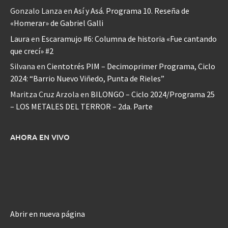
Gonzalo Lanza
en
Así y Asá. Programa 10. Reseña de
«Homerar» de Gabriel Galli
Laura
en
Escaramujo #6: Columna de historia «Fue cantando
que crecí» #2
Silvana
en
Cientotrés PIM – Decimoprimer Programa, Ciclo
2024: “Barrio Nuevo Viñedo, Punta de Rieles”
Maritza Cruz Arzola
en
BILONGO – Ciclo 2024/Programa 25
– LOS METALES DEL TERROR – 2da. Parte
AHORA EN VIVO
Abrir en nueva página