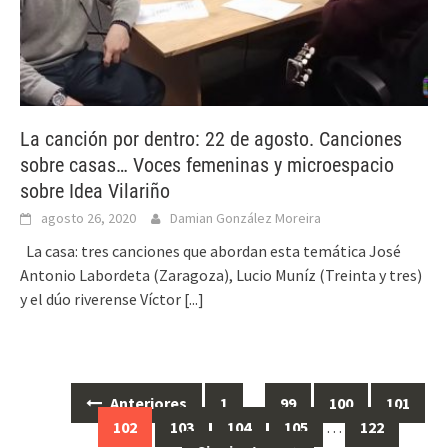
La canción por dentro: 22 de agosto. Canciones
sobre casas… Voces femeninas y microespacio
sobre Idea Vilariño
agosto 26, 2020
Damian González Moreira
La casa: tres canciones que abordan esta temática José
Antonio Labordeta (Zaragoza), Lucio Muníz (Treinta y tres)
y el dúo riverense Víctor
[...]
Anteriores
1
…
99
100
101
Ir
102
103
104
105
…
122
a