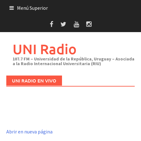
Saltar
Menú Superior
al
contenido
UNI Radio
107.7 FM – Universidad de la República, Uruguay – Asociada
a la Radio Internacional Universitaria (RIU)
UNI RADIO EN VIVO
Abrir en nueva página