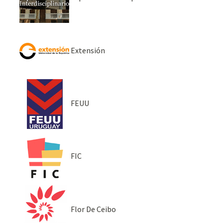
Extensión
FEUU
FIC
Flor De Ceibo