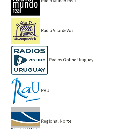
Radio Mundo Real
Radio VilardeVoz
Radios Online Uruguay
RAU
Regional Norte