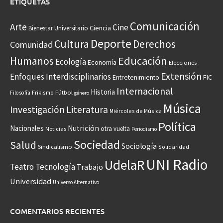
ETIQUETAS
Comunicación
Arte
Cine
Ciencia
Bienestar Universitario
Deporte
Cultura
Derechos
Comunidad
Educación
Humanos
Ecología
Economía
Elecciones
Extensión
Enfoques Interdisciplinarios
Entretenimiento
FIC
Internacional
Historia
Frikismo
Fútbol
Filosofía
género
Música
Investigación
Literatura
Miércoles de Música
Política
Nacionales
Nutrición
otra vuelta
Noticias
Periodismo
Sociedad
Salud
Sociología
Sindicalismo
Solidaridad
UNI Radio
UdelaR
Teatro
Tecnología
Trabajo
Universidad
Universo Alternativo
COMENTARIOS RECIENTES