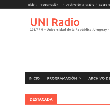
Saltar
Inicio
Programación
Archivo de la Palabra
Sobre N
al
contenido
UNI Radio
107.7 FM – Universidad de la República, Uruguay – 
INICIO
PROGRAMACIÓN
ARCHIVO DE
DESTACADA