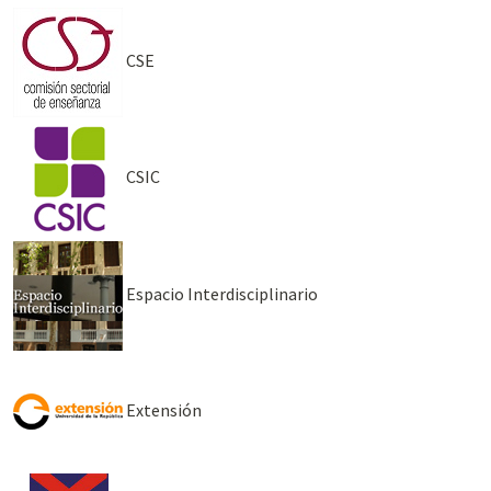
CSE
CSIC
Espacio Interdisciplinario
Extensión