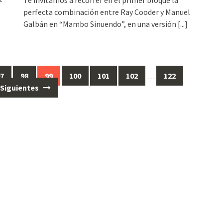
perfecta combinación entre Ray Cooder y Manuel
Galbán en “Mambo Sinuendo”, en una versión
[...]
97
98
99
100
101
102
…
122
Siguientes