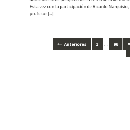
Esta vez con la participación de Ricardo Marquisio,
profesor
[...]
Anteriores
1
…
96
Ir
a
las
entradas