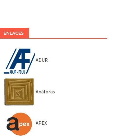
ENLACES
ADUR
Anáforas
APEX