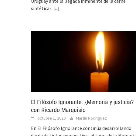
Uruguay ante la llegada inminente de la carne
sintética?.
[...]
El Filósofo Ignorante: ¿Memoria y justicia?
con Ricardo Marquisio
octubre 1, 2020
Martin Rodriguez
En El Filósofo Ignorante continúa desarrollando
desde distintas perspectivas el tema de la Memoria