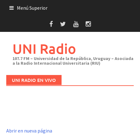
Saltar
Menú Superior
al
contenido
UNI Radio
107.7 FM – Universidad de la República, Uruguay – Asociada
a la Radio Internacional Universitaria (RIU)
UNI RADIO EN VIVO
Abrir en nueva página