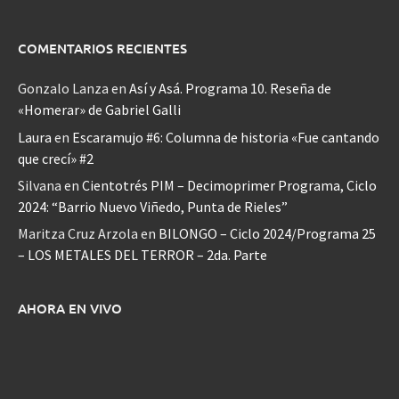
COMENTARIOS RECIENTES
Gonzalo Lanza
en
Así y Asá. Programa 10. Reseña de
«Homerar» de Gabriel Galli
Laura
en
Escaramujo #6: Columna de historia «Fue cantando
que crecí» #2
Silvana
en
Cientotrés PIM – Decimoprimer Programa, Ciclo
2024: “Barrio Nuevo Viñedo, Punta de Rieles”
Maritza Cruz Arzola
en
BILONGO – Ciclo 2024/Programa 25
– LOS METALES DEL TERROR – 2da. Parte
AHORA EN VIVO