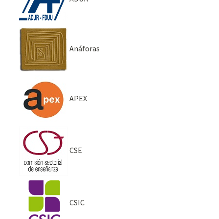
Anáforas
APEX
CSE
CSIC