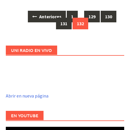
Anteriores
1
…
129
130
Ir
131
132
a
las
entradas
UNI RADIO EN VIVO
Abrir en nueva página
EN YOUTUBE