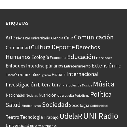
ETIQUETAS
Comunicación
Arte
Cine
Ciencia
Bienestar Universitario
Deporte
Cultura
Derechos
Comunidad
Educación
Humanos
Ecología
Economía
Elecciones
Extensión
Enfoques Interdisciplinarios
Entretenimiento
FIC
Internacional
Historia
Frikismo
Fútbol
Filosofía
género
Música
Investigación
Literatura
Miércoles de Música
Política
Nacionales
Nutrición
otra vuelta
Noticias
Periodismo
Sociedad
Salud
Sociología
Sindicalismo
Solidaridad
UNI Radio
UdelaR
Teatro
Tecnología
Trabajo
Universidad
Universo Alternativo