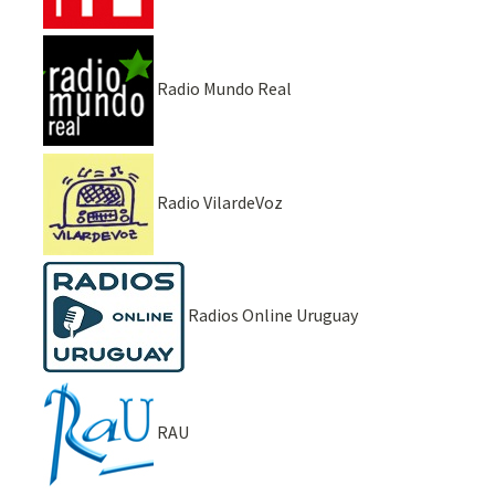
Radio Mundo Real
Radio VilardeVoz
Radios Online Uruguay
RAU