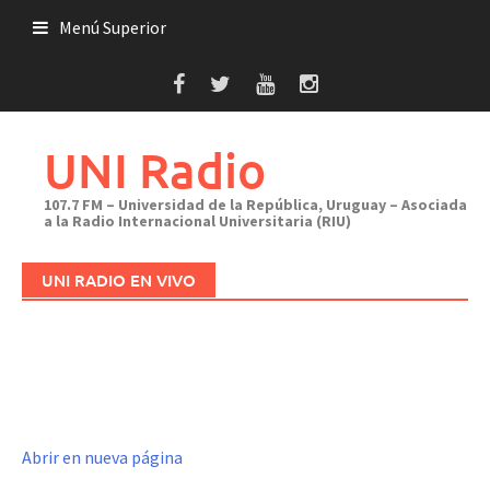
Saltar
Menú Superior
al
contenido
UNI Radio
107.7 FM – Universidad de la República, Uruguay – Asociada
a la Radio Internacional Universitaria (RIU)
UNI RADIO EN VIVO
Abrir en nueva página