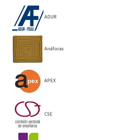
ADUR
Anáforas
APEX
CSE