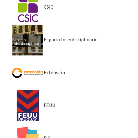
CSIC
Espacio Interdisciplinario
Extensión
FEUU
FIC