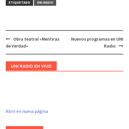
ETIQUETADO
UNI RADIO
Obra teatral «Mentiras
Nuevos programas en UNI
Navegación
de Verdad»
Radio
de
entradas
UNI RADIO EN VIVO
Abrir en nueva página