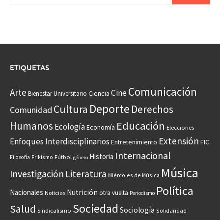
ETIQUETAS
Comunicación
Arte
Cine
Ciencia
Bienestar Universitario
Deporte
Cultura
Derechos
Comunidad
Educación
Humanos
Ecología
Economía
Elecciones
Extensión
Enfoques Interdisciplinarios
Entretenimiento
FIC
Internacional
Historia
Frikismo
Fútbol
Filosofía
género
Música
Investigación
Literatura
Miércoles de Música
Política
Nacionales
Nutrición
otra vuelta
Noticias
Periodismo
Sociedad
Salud
Sociología
Sindicalismo
Solidaridad