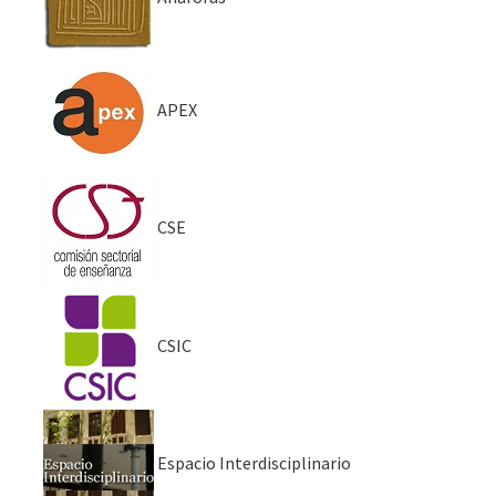
APEX
CSE
CSIC
Espacio Interdisciplinario