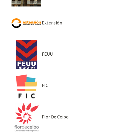
Extensión
FEUU
FIC
Flor De Ceibo