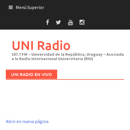
Saltar
Menú Superior
al
contenido
UNI Radio
107.7 FM – Universidad de la República, Uruguay – Asociada
a la Radio Internacional Universitaria (RIU)
UNI RADIO EN VIVO
Abrir en nueva página