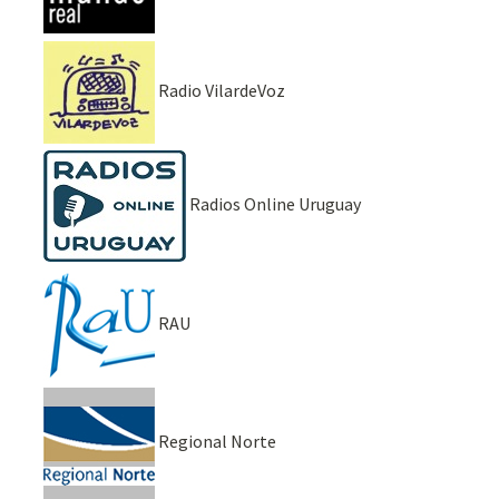
Radio VilardeVoz
Radios Online Uruguay
RAU
Regional Norte