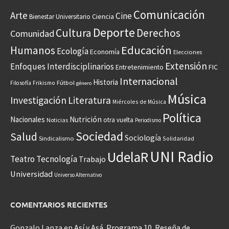
Comunicación
Arte
Cine
Ciencia
Bienestar Universitario
Deporte
Cultura
Derechos
Comunidad
Educación
Humanos
Ecología
Economía
Elecciones
Extensión
Enfoques Interdisciplinarios
Entretenimiento
FIC
Internacional
Historia
Frikismo
Fútbol
Filosofía
género
Música
Investigación
Literatura
Miércoles de Música
Política
Nacionales
Nutrición
otra vuelta
Noticias
Periodismo
Sociedad
Salud
Sociología
Sindicalismo
Solidaridad
UNI Radio
UdelaR
Teatro
Tecnología
Trabajo
Universidad
Universo Alternativo
COMENTARIOS RECIENTES
Gonzalo Lanza
en
Así y Asá. Programa 10. Reseña de