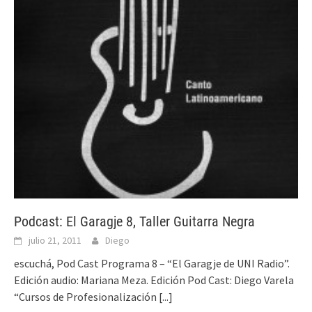
Podcast: El Garagje 8, Taller Guitarra Negra
julio 21, 2011
Diego
escuchá, Pod Cast Programa 8 – “El Garagje de UNI Radio”.
Edición audio: Mariana Meza. Edición Pod Cast: Diego Varela
“Cursos de Profesionalización
[...]