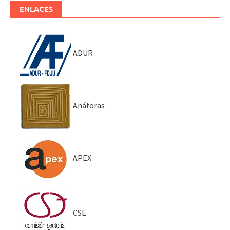
ENLACES
ADUR
Anáforas
APEX
CSE