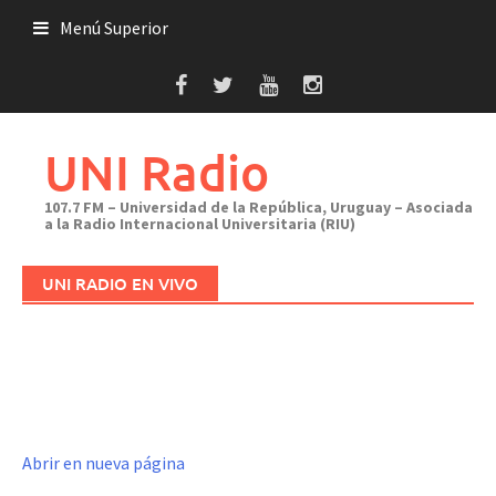
Saltar
Menú Superior
al
contenido
UNI Radio
107.7 FM – Universidad de la República, Uruguay – Asociada
a la Radio Internacional Universitaria (RIU)
UNI RADIO EN VIVO
Abrir en nueva página