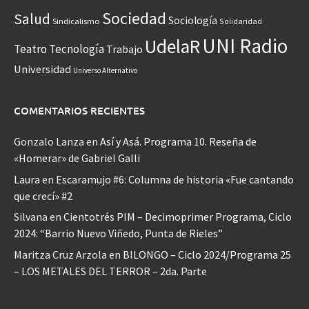
Sociedad
Salud
Sociología
Sindicalismo
Solidaridad
UNI Radio
UdelaR
Teatro
Tecnología
Trabajo
Universidad
Universo Alternativo
COMENTARIOS RECIENTES
Gonzalo Lanza
en
Así y Asá. Programa 10. Reseña de
«Homerar» de Gabriel Galli
Laura
en
Escaramujo #6: Columna de historia «Fue cantando
que crecí» #2
Silvana
en
Cientotrés PIM – Decimoprimer Programa, Ciclo
2024: “Barrio Nuevo Viñedo, Punta de Rieles”
Maritza Cruz Arzola
en
BILONGO – Ciclo 2024/Programa 25
– LOS METALES DEL TERROR – 2da. Parte