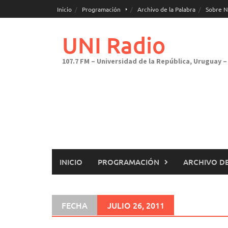
Saltar
Inicio
Programación
Archivo de la Palabra
Sobre N
al
contenido
UNI Radio
107.7 FM – Universidad de la República, Uruguay – 
INICIO
PROGRAMACIÓN
ARCHIVO DE
FECHA
JULIO 26, 2011