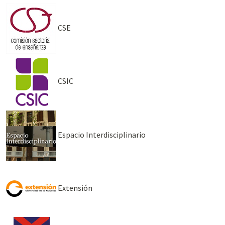
CSE
CSIC
Espacio Interdisciplinario
Extensión