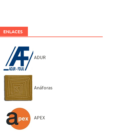
ENLACES
ADUR
Anáforas
APEX